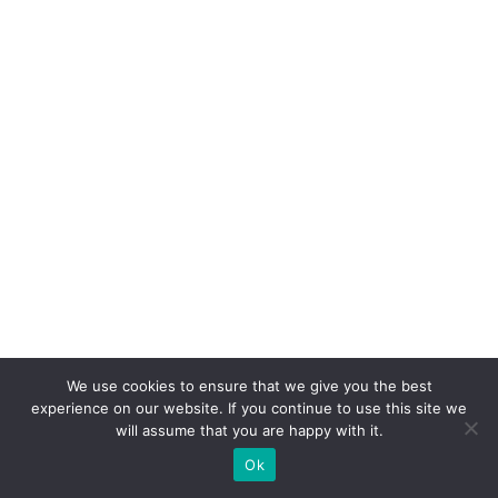
a
d
a
di
gi
ta
l
e
a
h
u
m
a
We use cookies to ensure that we give you the best
n
experience on our website. If you continue to use this site we
will assume that you are happy with it.
a
Ok