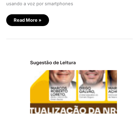
usando a voz por smartphones
Read More »
Sugestão de Leitura
A
t
u
al
iz
a
ç
ã