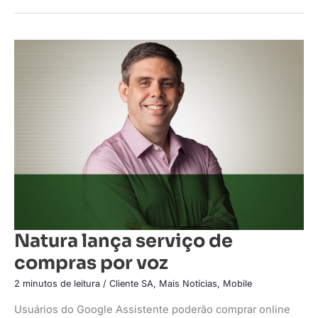
Natura
lança
serviço
de
compras
por
voz
Natura lança serviço de
compras por voz
2 minutos de leitura
/
Cliente SA
,
Mais Notícias
,
Mobile
Usuários do Google Assistente poderão comprar online