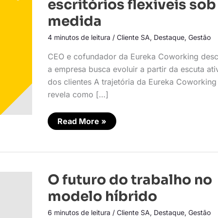
escritórios flexíveis sob
escritórios
flexíveis
medida
sob
medida
4 minutos de leitura
/
Cliente SA
,
Destaque
,
Gestão
CEO e cofundador da Eureka Coworking desc
a empresa busca evoluir a partir da escuta ati
dos clientes A trajetória da Eureka Coworking
revela como […]
Read More »
O
O futuro do trabalho no
futuro
do
modelo híbrido
trabalho
no
6 minutos de leitura
/
Cliente SA
,
Destaque
,
Gestão
modelo