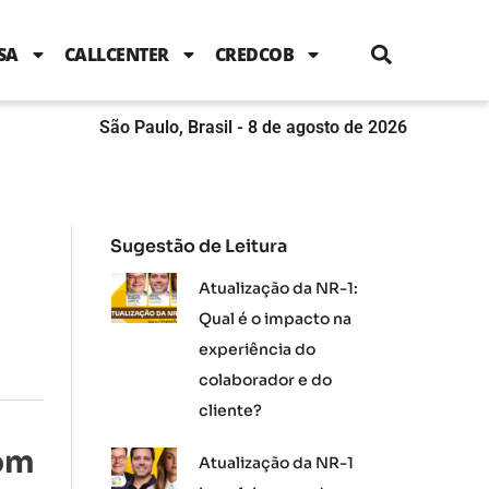
i
c
i
u
n
s
l
e
t
t
k
t
e
b
t
u
e
a
SA
CALLCENTER
CREDCOB
o
e
b
d
g
o
r
e
i
r
k
n
a
m
São Paulo, Brasil - 8 de agosto de 2026
Sugestão de Leitura
Atualização da NR-1:
Qual é o impacto na
experiência do
colaborador e do
cliente?
com
Atualização da NR-1