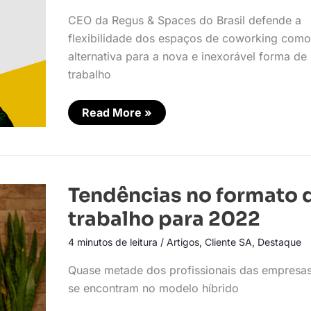
híbrido
CEO da Regus & Spaces do Brasil defende a
flexibilidade dos espaços de coworking como
alternativa para a nova e inexorável forma de
trabalho
Read More »
Tendências
Tendências no formato 
no
formato
trabalho para 2022
do
trabalho
4 minutos de leitura
/
Artigos
,
Cliente SA
,
Destaque
para
2022
Quase metade dos profissionais das empresas
se encontram no modelo híbrido