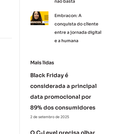
não basta
Embracon: A
conquista do cliente
entre a jornada digital
e a humana
Mais lidas
Black Friday é
considerada a principal
data promocional por
89% dos consumidores
2 de setembro de 2025
O C-Level precisa olhar