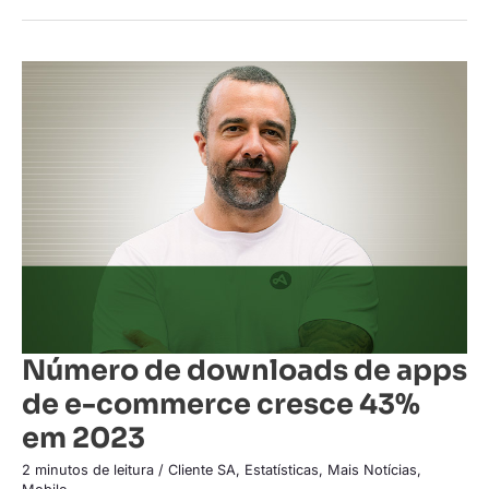
Número
de
downloads
de
apps
de
e-
commerce
cresce
43%
em
2023
Número de downloads de apps
de e-commerce cresce 43%
em 2023
2 minutos de leitura
/
Cliente SA
,
Estatísticas
,
Mais Notícias
,