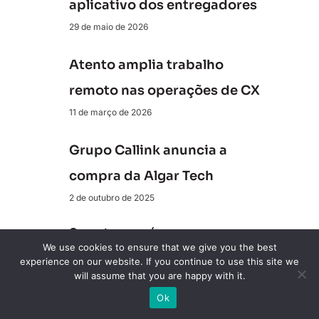
aplicativo dos entregadores
29 de maio de 2026
Atento amplia trabalho
remoto nas operações de CX
11 de março de 2026
Grupo Callink anuncia a
compra da Algar Tech
2 de outubro de 2025
Conecte-se a nós
We use cookies to ensure that we give you the best
experience on our website. If you continue to use this site we
will assume that you are happy with it.
Revista ClienteSA
Ok
10K+ Seguidores