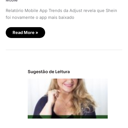
Mobile
Relatório Mobile App Trends da Adjust revela que Shein
foi novamente o app mais baixado
Read More »
Sugestão de Leitura
C
la
s
s
e
s