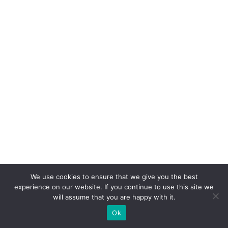
a
d
a
di
gi
ta
l
e
a
h
u
m
We use cookies to ensure that we give you the best
a
experience on our website. If you continue to use this site we
will assume that you are happy with it.
n
a
Ok