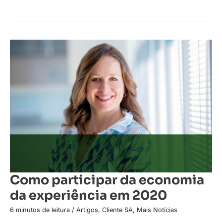
Como
participar
da
economia
da
experiência
em
2020
Como participar da economia
da experiência em 2020
6 minutos de leitura
/
Artigos
,
Cliente SA
,
Mais Notícias