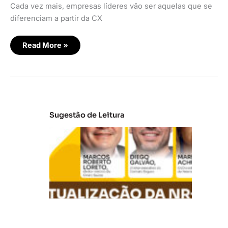
Cada vez mais, empresas líderes vão ser aquelas que se
diferenciam a partir da CX
Read More »
Sugestão de Leitura
A
t
u
al
iz
a
ç