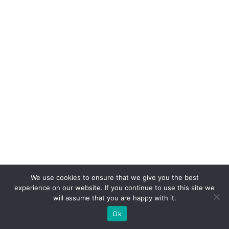
t
e
ri
o
r
n
ã
o
b
a
s
t
We use cookies to ensure that we give you the best
a
experience on our website. If you continue to use this site we
will assume that you are happy with it.
E
Ok
m