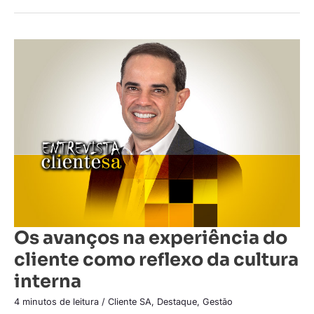
Os
avanços
na
experiência
do
cliente
como
reflexo
da
cultura
interna
Os avanços na experiência do
cliente como reflexo da cultura
interna
4 minutos de leitura
/
Cliente SA
,
Destaque
,
Gestão