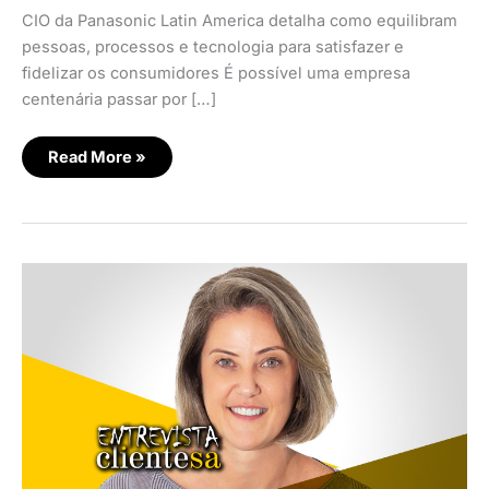
CIO da Panasonic Latin America detalha como equilibram
pessoas, processos e tecnologia para satisfazer e
fidelizar os consumidores É possível uma empresa
centenária passar por […]
Read More »
Relação
de
confiança
aproxima
o
consumidor