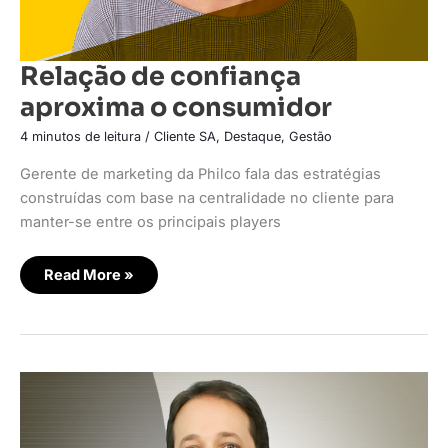
Relação de confiança
aproxima o consumidor
4 minutos de leitura
/
Cliente SA
,
Destaque
,
Gestão
Gerente de marketing da Philco fala das estratégias
construídas com base na centralidade no cliente para
manter-se entre os principais players
Read More »
Experiência
imersiva
na
conquista
do
cliente