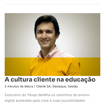
A
cultura
cliente
na
educação
A cultura cliente na educação
5 minutos de leitura
/
Cliente SA
,
Destaque
,
Gestão
Executivo do Yduqs detalha os caminhos do ensino
digital acelerado pela crise e suas possibilidades