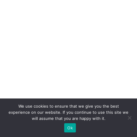
a
di
gi
ta
l
e
a
h
u
m
a
n
We use cookies to ensure that we give you the best
a
experience on our website. If you continue to use this site we
will assume that you are happy with it.
Ok
Mais lidas