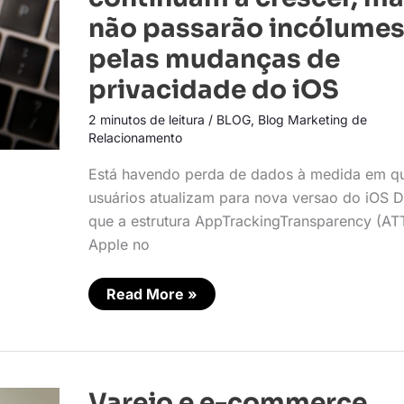
continuam
a
não passarão incólume
crescer,
mas
pelas mudanças de
não
passarão
privacidade do iOS
incólumes
pelas
mudanças
2 minutos de leitura
/
BLOG
,
Blog Marketing de
de
Relacionamento
privacidade
do
iOS
Está havendo perda de dados à medida em q
usuários atualizam para nova versao do iOS 
que a estrutura AppTrackingTransparency (AT
Apple no
Read More »
Varejo
Varejo e e-commerce