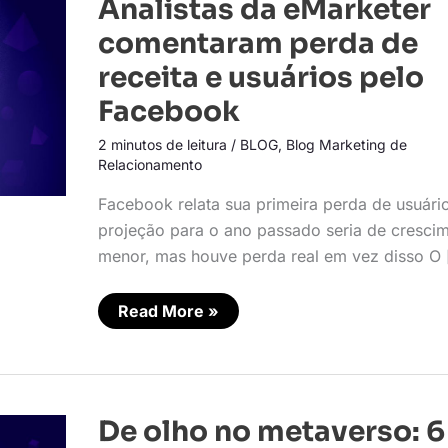
Analistas da eMarketer
da
eMarketer
comentaram perda de
comentaram
perda
receita e usuários pelo
de
receita
Facebook
e
usuários
pelo
2 minutos de leitura
/
BLOG
,
Blog Marketing de
Facebook
Relacionamento
Facebook relata sua primeira perda de usuári
projeção para o ano passado seria de cresci
menor, mas houve perda real em vez disso O 
Read More »
De
De olho no metaverso: 6
olho