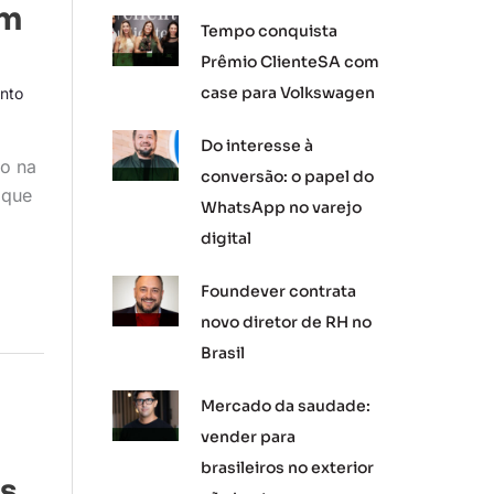
am
Tempo conquista
Prêmio ClienteSA com
case para Volkswagen
nto
Do interesse à
do na
conversão: o papel do
 que
WhatsApp no varejo
digital
Foundever contrata
novo diretor de RH no
Brasil
Mercado da saudade:
vender para
brasileiros no exterior
as