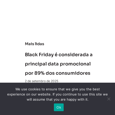
a
ú
d
e
Mais lidas
Black Friday é considerada a
principal data promocional
por 89% dos consumidores
2 de setembro de 2025
We use cookies to ensure that we give you the best
O C-Level precisa olhar para
experience on our website. If you continue to use this site we
will assume that you are happy with it.
os bots de IA como parte do
Ok
board