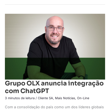
Grupo
OLX
anuncia
integração
com
ChatGPT
Grupo OLX anuncia integração
com ChatGPT
3 minutos de leitura
/
Cliente SA
,
Mais Notícias
,
On-Line
Com a consolidação do país como um dos líderes globais