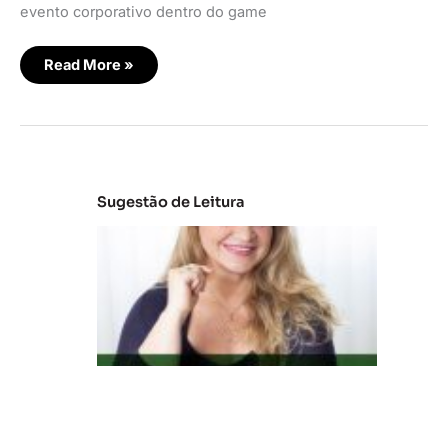
evento corporativo dentro do game
Read More »
Sugestão de Leitura
C
la
s
s
e
s
C
e