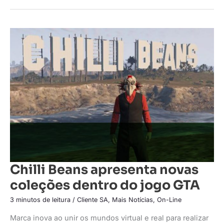
Chilli
Beans
apresenta
novas
coleções
dentro
do
jogo
GTA
Chilli Beans apresenta novas
coleções dentro do jogo GTA
3 minutos de leitura
/
Cliente SA
,
Mais Notícias
,
On-Line
Marca inova ao unir os mundos virtual e real para realizar