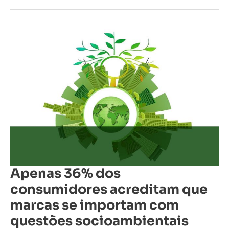
Apenas
36%
dos
consumidores
acreditam
que
marcas
se
importam
com
questões
socioambientais
Apenas 36% dos
consumidores acreditam que
marcas se importam com
questões socioambientais