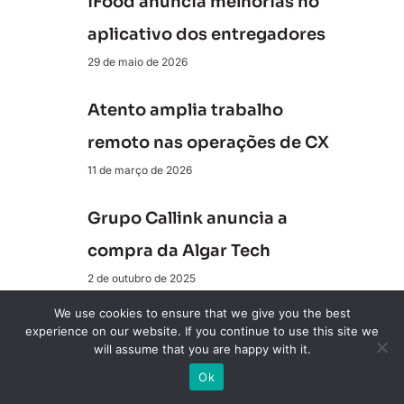
iFood anuncia melhorias no
aplicativo dos entregadores
29 de maio de 2026
Atento amplia trabalho
remoto nas operações de CX
11 de março de 2026
Grupo Callink anuncia a
compra da Algar Tech
2 de outubro de 2025
We use cookies to ensure that we give you the best
Conecte-se a nós
experience on our website. If you continue to use this site we
will assume that you are happy with it.
Ok
Revista ClienteSA