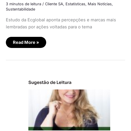
3 minutos de leitura
/
Cliente SA
,
Estatísticas
,
Mais Notícias
,
Sustentabilidade
Estudo da Ecglobal aponta percepções e marcas mais
lembradas por ações voltadas para o tema
Read More »
Sugestão de Leitura
C
la
s
s
e