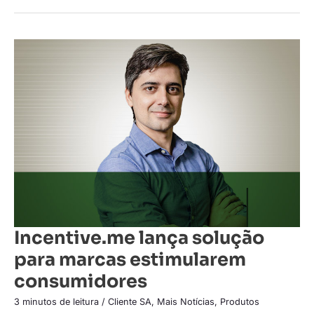
Incentive.me
lança
solução
para
marcas
estimularem
consumidores
Incentive.me lança solução
para marcas estimularem
consumidores
3 minutos de leitura
/
Cliente SA
,
Mais Notícias
,
Produtos