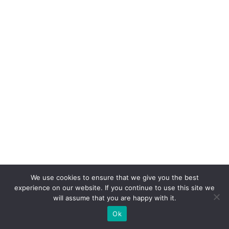
ci
a
d
o
cl
ie
n
t
e
c
o
m
We use cookies to ensure that we give you the best
o
experience on our website. If you continue to use this site we
fo
will assume that you are happy with it.
r
Ok
ç