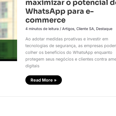
maximizar o potencial d
como
maximizar
WhatsApp para e-
o
potencial
commerce
do
WhatsApp
para
4 minutos de leitura
/
Artigos
,
Cliente SA
,
Destaque
e-
commerce
Ao adotar medidas proativas e investir em
tecnologias de segurança, as empresas pode
colher os benefícios do WhatsApp enquanto
protegem seus negócios e clientes contra am
digitais
Read More »