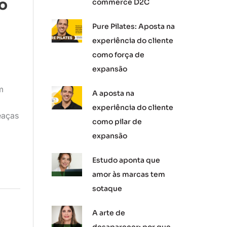
o
commerce D2C
Pure Pilates: Aposta na
experiência do cliente
como força de
expansão
m
A aposta na
experiência do cliente
eaças
como pilar de
expansão
Estudo aponta que
amor às marcas tem
sotaque
A arte de