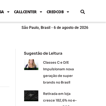
i
c
i
u
n
s
l
e
t
t
k
t
e
b
t
u
e
a
SA
CALLCENTER
CREDCOB
o
e
b
d
g
o
r
e
i
r
k
n
a
m
São Paulo, Brasil - 6 de agosto de 2026
Sugestão de Leitura
Classes C e D/E
impulsionam nova
geração de super
brands no Brasil
Retirada em loja
cresce 182,6% no e-