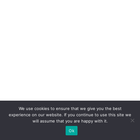
ra
ç
ã
o
é
a
q
u
e
o
cl
ie
We use cookies to ensure that we give you the best
n
experience on our website. If you continue to use this site we
will assume that you are happy with it.
t
e
Ok
n