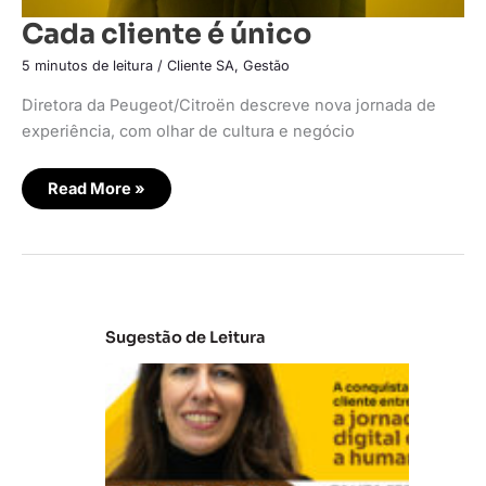
Cada cliente é único
5 minutos de leitura
/
Cliente SA
,
Gestão
Diretora da Peugeot/Citroën descreve nova jornada de
experiência, com olhar de cultura e negócio
Read More »
Sugestão de Leitura
E
m
b
ra