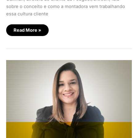
sobre o conceito e como a montadora vem trabalhando
essa cultura cliente
Read More »
Cada
cliente
é
único