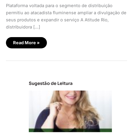
Plataforma voltada para o segmento de distribuição
permitiu ao atacadista fluminense ampliar a divulgação de
seus produtos e expandir o serviço A Atitude Rio,
distribuidora […]
Read More »
Sugestão de Leitura
C
la
s
s
e