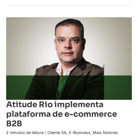
Atitude
Rio
implementa
plataforma
de
e-
commerce
B2B
Atitude Rio implementa
plataforma de e-commerce
B2B
2 minutos de leitura
/
Cliente SA
,
E-Business
,
Mais Notícias