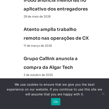
iFood anuncia melhorias no
aplicativo dos entregadores
29 de maio de 2026
Atento amplia trabalho
remoto nas operações de CX
11 de março de 2026
Grupo Callink anuncia a
compra da Algar Tech
2 de outubro de 2025
We use cookies to ensure that we give you the best
Conecte-se a nós
experience on our website. If you continue to use this site we
will assume that you are happy with it.
Ok
Revista ClienteSA