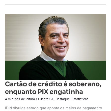
Cartão
de
crédito
é
soberano,
enquanto
PIX
engatinha
Cartão de crédito é soberano,
enquanto PIX engatinha
4 minutos de leitura
/
Cliente SA
,
Destaque
,
Estatísticas
IDid divulga estudo que aponta os meios de pagamento