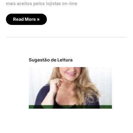
mais aceitos pelos lojistas on-line
Read More »
Sugestão de Leitura
C
la
s
s
e
s
C
e