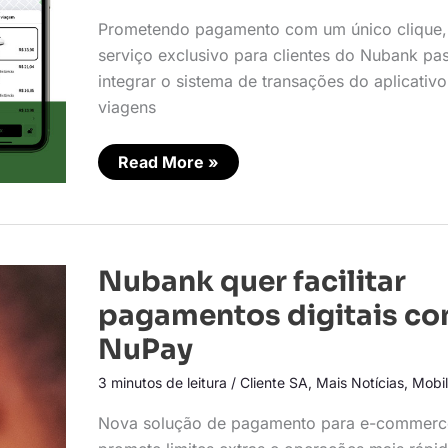
NuPay
Prometendo pagamento com um único clique,
serviço exclusivo para clientes do Nubank pa
integrar o sistema de transações do aplicativ
viagens
Read More »
Nubank
Nubank quer facilitar
quer
facilitar
pagamentos digitais c
pagamentos
digitais
NuPay
com
NuPay
3 minutos de leitura
/
Cliente SA
,
Mais Notícias
,
Mobi
Nova solução de pagamento para e-commerc