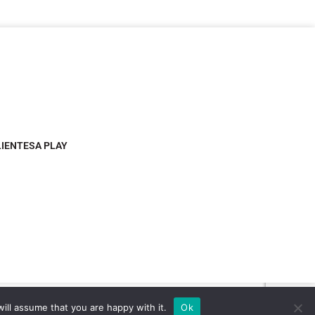
LIENTESA PLAY
ill assume that you are happy with it.
Ok