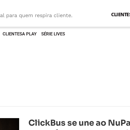
CLIENTE
al para quem respira cliente.
CLIENTESA PLAY
SÉRIE LIVES
ClickBus
ClickBus se une ao NuP
se
une