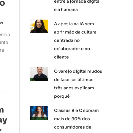
to
entre a jornada digital
e a humana
as
A aposta na IA sem
abrir mão da cultura
ência
centrada no
ento
colaborador e no
ra
cliente
O varejo digital mudou
de fase: os últimos
três anos explicam
porquê
m
Classes B e C somam
ay
mais de 90% dos
consumidores de
le