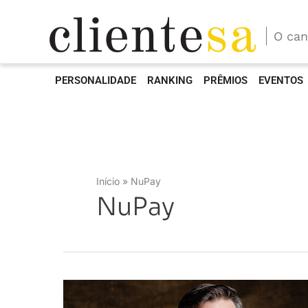
O can
PERSONALIDADE
RANKING
PRÊMIOS
EVENTOS
Início
NuPay
NuPay