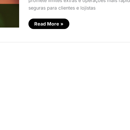
promete limites extras e operações mais rápid
seguras para clientes e lojistas
Read More »