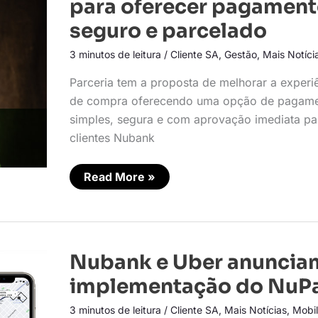
para oferecer pagamen
ao
NuPay
seguro e parcelado
para
oferecer
3 minutos de leitura
/
Cliente SA
,
Gestão
,
Mais Notíci
pagamento
seguro
e
Parceria tem a proposta de melhorar a experi
parcelado
de compra oferecendo uma opção de pagam
simples, segura e com aprovação imediata pa
clientes Nubank
Read More »
Nubank
Nubank e Uber anuncia
e
Uber
implementação do NuP
anunciam
implementação
3 minutos de leitura
/
Cliente SA
,
Mais Notícias
,
Mobi
do