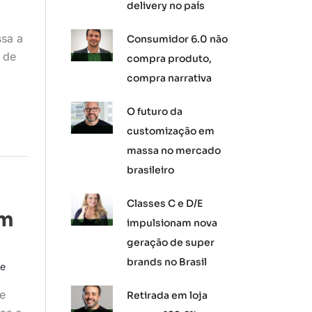
delivery no país
ssa a
Consumidor 6.0 não
o de
compra produto,
compra narrativa
O futuro da
customização em
massa no mercado
brasileiro
Classes C e D/E
om
impulsionam nova
geração de super
brands no Brasil
le
e
Retirada em loja