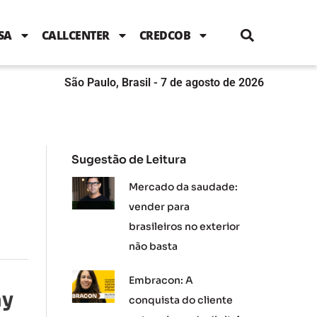
i
c
i
u
n
s
l
e
t
t
k
t
e
b
t
u
e
a
SA
CALLCENTER
CREDCOB
o
e
b
d
g
o
r
e
i
r
k
n
a
m
São Paulo, Brasil - 7 de agosto de 2026
Sugestão de Leitura
Mercado da saudade:
vender para
brasileiros no exterior
não basta
Embracon: A
ay
conquista do cliente