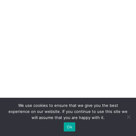
r
p
a
r
a
b
r
a
si
le
ir
o
We use cookies to ensure that we give you the best
s
experience on our website. If you continue to use this site we
n
will assume that you are happy with it.
o
Ok
e