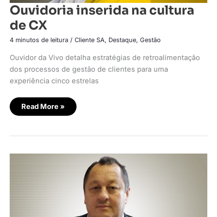
Ouvidoria inserida na cultura
de CX
4 minutos de leitura
/
Cliente SA
,
Destaque
,
Gestão
Ouvidor da Vivo detalha estratégias de retroalimentação
dos processos de gestão de clientes para uma
experiência cinco estrelas
Read More »
O
digital
em
favor
dos
direitos
humanos