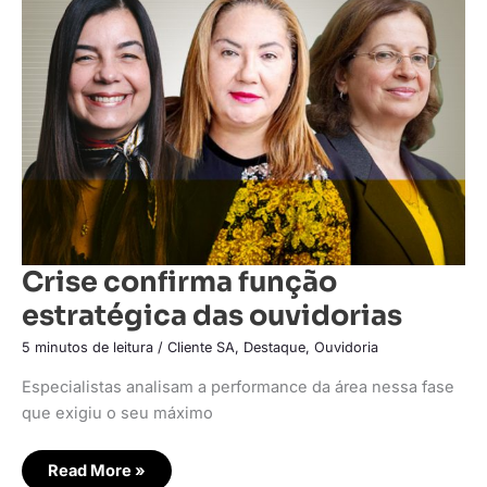
função
estratégica
das
ouvidorias
Crise confirma função
estratégica das ouvidorias
5 minutos de leitura
/
Cliente SA
,
Destaque
,
Ouvidoria
Especialistas analisam a performance da área nessa fase
que exigiu o seu máximo
Read More »