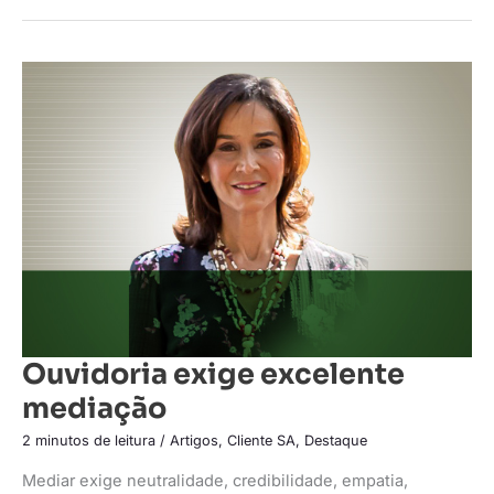
Ouvidoria
exige
excelente
mediação
Ouvidoria exige excelente
mediação
2 minutos de leitura
/
Artigos
,
Cliente SA
,
Destaque
Mediar exige neutralidade, credibilidade, empatia,