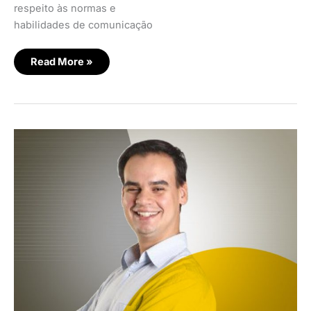
respeito às normas e
habilidades de comunicação
Read More »
Ouvidoria
inserida
na
cultura
de
CX