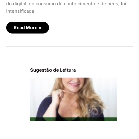
do digital, do consumo de conhecimento e de bens, foi
intensificada
Read More »
Sugestão de Leitura
C
la
s
s
e
s
C