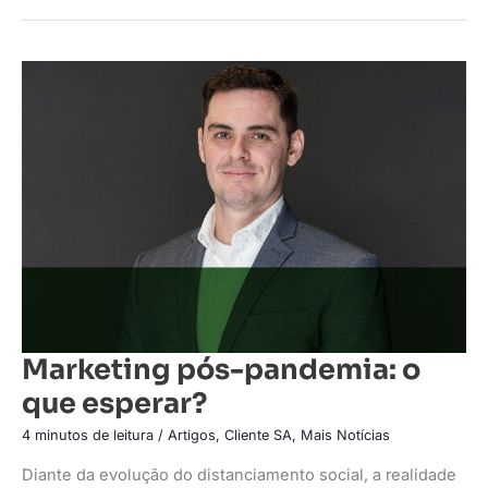
Marketing
pós-
pandemia:
o
que
esperar?
Marketing pós-pandemia: o
que esperar?
4 minutos de leitura
/
Artigos
,
Cliente SA
,
Mais Notícias
Diante da evolução do distanciamento social, a realidade