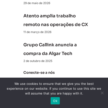
29 de maio de 2026
Atento amplia trabalho
remoto nas operações de CX
11 de março de 2026
Grupo Callink anuncia a
compra da Algar Tech
2 de outubro de 2025
Conecte-se a nós
We use cookies to ensure that we give you the best
experience on our website. If you continue to use this site we
Revista ClienteSA
will assume that you are happy with it.
10K+ Seguidores
Ok