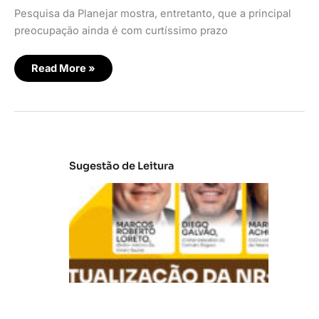
Pesquisa da Planejar mostra, entretanto, que a principal
preocupação ainda é com curtíssimo prazo
Read More »
Sugestão de Leitura
A
t
u
al
iz
a
ç