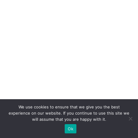
n
a
d
a
di
gi
ta
l
e
a
h
u
m
We use cookies to ensure that we give you the best
a
experience on our website. If you continue to use this site we
will assume that you are happy with it.
n
Ok
a