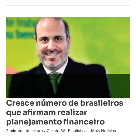
Cresce
número
de
brasileiros
que
afirmam
realizar
planejamento
financeiro
Cresce número de brasileiros
que afirmam realizar
planejamento financeiro
2 minutos de leitura
/
Cliente SA
,
Estatísticas
,
Mais Notícias