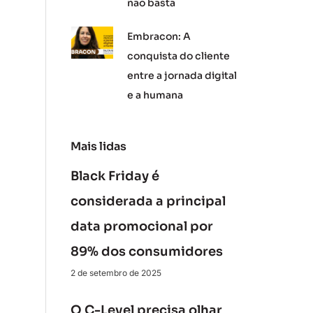
não basta
Embracon: A
conquista do cliente
entre a jornada digital
e a humana
Mais lidas
Black Friday é
considerada a principal
data promocional por
89% dos consumidores
2 de setembro de 2025
O C-Level precisa olhar