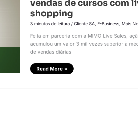
vendas de cursos com li
em
vendas
shopping
de
cursos
3 minutos de leitura
/
Cliente SA
,
E-Business
,
Mais No
com
live
shopping
Feita em parceria com a MIMO Live Sales, aç
acumulou um valor 3 mil vezes superior à mé
de vendas diárias
Read More »