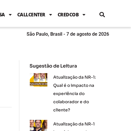
i
c
i
u
n
s
l
e
t
t
k
t
e
b
t
u
e
a
SA
CALLCENTER
CREDCOB
o
e
b
d
g
o
r
e
i
r
k
n
a
m
São Paulo, Brasil - 7 de agosto de 2026
Sugestão de Leitura
Atualização da NR-1:
Qual é o impacto na
experiência do
colaborador e do
cliente?
Atualização da NR-1