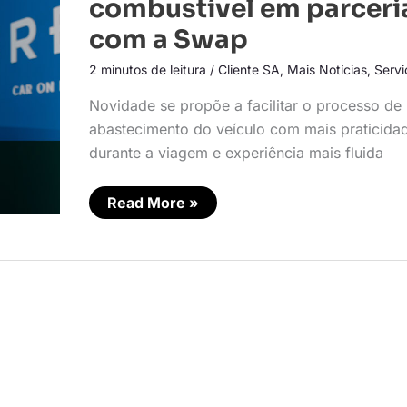
combustível em parceri
combustível
em
com a Swap
parceria
com
2 minutos de leitura
/
Cliente SA
,
Mais Notícias
,
Servi
a
Swap
Novidade se propõe a facilitar o processo de
abastecimento do veículo com mais praticida
durante a viagem e experiência mais fluida
Read More »