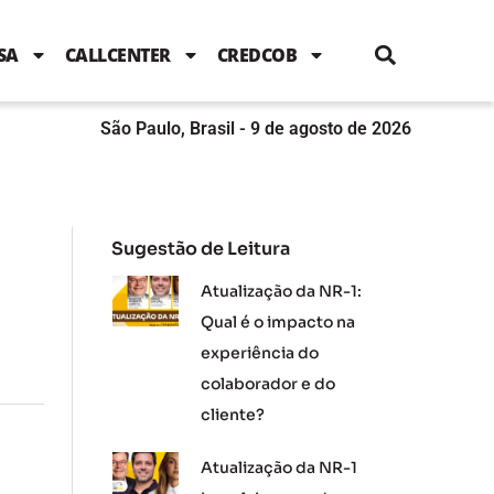
i
c
i
u
n
s
l
e
t
t
k
t
e
b
t
u
e
a
SA
CALLCENTER
CREDCOB
o
e
b
d
g
o
r
e
i
r
k
n
a
m
São Paulo, Brasil - 9 de agosto de 2026
Sugestão de Leitura
Atualização da NR-1:
Qual é o impacto na
experiência do
colaborador e do
cliente?
Atualização da NR-1