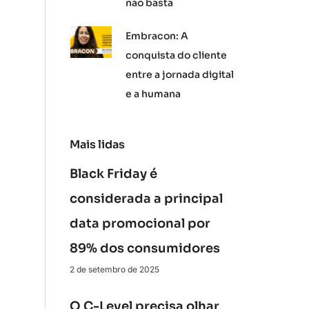
não basta
Embracon: A
conquista do cliente
entre a jornada digital
e a humana
Mais lidas
Black Friday é
considerada a principal
data promocional por
89% dos consumidores
2 de setembro de 2025
O C-Level precisa olhar