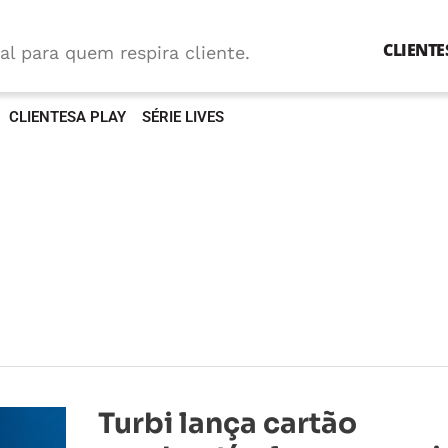
CLIENTE
al para quem respira cliente.
CLIENTESA PLAY
SÉRIE LIVES
Turbi
Turbi lança cartão
lança
cartão