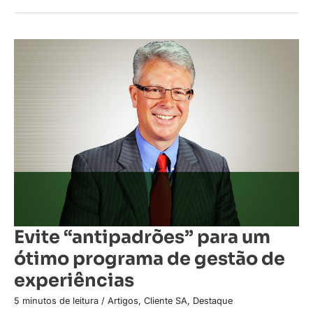
Evite
“antipadrões”
para
um
ótimo
programa
de
gestão
de
experiências
Evite “antipadrões” para um
ótimo programa de gestão de
experiências
5 minutos de leitura
/
Artigos
,
Cliente SA
,
Destaque