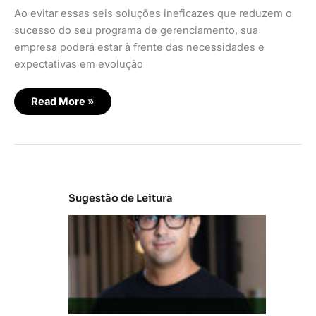
Ao evitar essas seis soluções ineficazes que reduzem o
sucesso do seu programa de gerenciamento, sua
empresa poderá estar à frente das necessidades e
expectativas em evolução
Read More »
Sugestão de Leitura
M
e
r
c
a