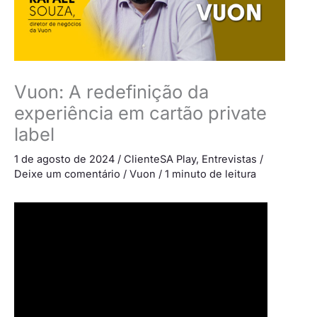
Vuon: A redefinição da
experiência em cartão private
label
1 de agosto de 2024
/
ClienteSA Play
,
Entrevistas
/
Deixe um comentário
/
Vuon
/
1 minuto de leitura