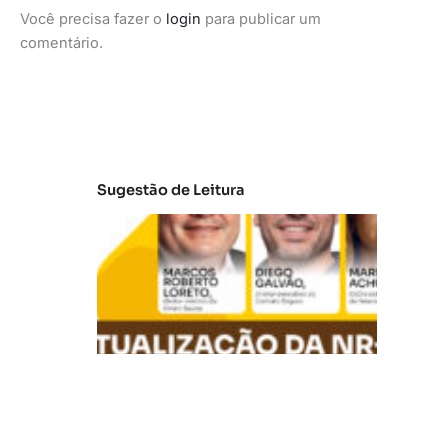
Você precisa fazer o
login
para publicar um
comentário.
Sugestão de Leitura
A
t
u
al
iz
a
ç
ã