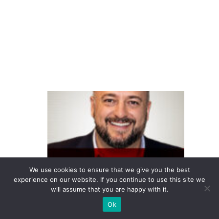
ej
o
di
gi
ta
l
F
o
u
n
d
e
We use cookies to ensure that we give you the best
experience on our website. If you continue to use this site we
v
will assume that you are happy with it.
e
Ok
r