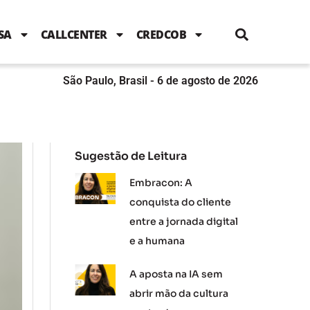
i
c
i
u
n
s
l
e
t
t
k
t
e
b
t
u
e
a
SA
CALLCENTER
CREDCOB
o
e
b
d
g
o
r
e
i
r
k
n
a
m
São Paulo, Brasil - 6 de agosto de 2026
Sugestão de Leitura
Embracon: A
conquista do cliente
entre a jornada digital
e a humana
A aposta na IA sem
abrir mão da cultura