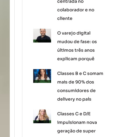
centrada no
colaborador e no
cliente
O varejo digital
mudou de fase: os
últimos três anos
explicam porquê
Classes B e C somam
mais de 90% dos
consumidores de
delivery no país
Classes C e D/E
impulsionam nova
geração de super