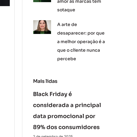
amor às marcas tem
sotaque
A arte de
desaparecer: por que
a melhor operação é a
que o cliente nunca
percebe
Mais lidas
Black Friday é
considerada a principal
data promocional por
89% dos consumidores
2 de setembro de 2025