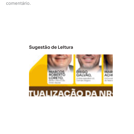
comentário.
Sugestão de Leitura
A
t
u
al
iz
a
ç
ã
o