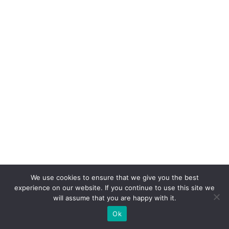
C
li
e
n
t
e
S
A
c
o
m
c
We use cookies to ensure that we give you the best
a
experience on our website. If you continue to use this site we
s
will assume that you are happy with it.
e
Ok
p