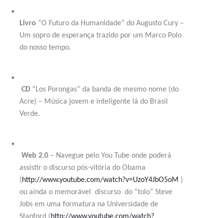
Livro
“O Futuro da Humanidade” do Augusto Cury –
Um sopro de esperança trazido por um Marco Polo
do nosso tempo.
CD
“Los Porongas” da banda de mesmo nome (do
Acre) – Música jovem e inteligente lá do Brasil
Verde.
Web 2.0
– Navegue pelo You Tube onde poderá
assistir o discurso pós-vitória do Obama
(
http://www.youtube.com/watch?v=UzoY4JbO5oM
)
ou ainda o memorável
discurso
do “tolo” Steve
Jobs em uma formatura na Universidade de
Stanford (
http://www.youtube.com/watch?