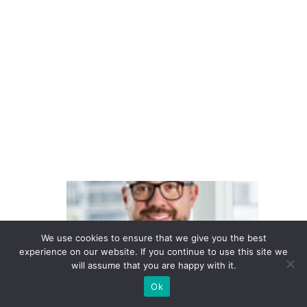
m
p
ra
n
ar
ra
ti
v
a
O
fu
t
We use cookies to ensure that we give you the best
u
experience on our website. If you continue to use this site we
will assume that you are happy with it.
r
o
Ok
d