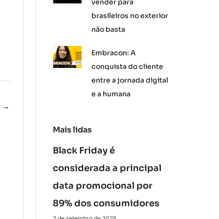
vender para
brasileiros no exterior
não basta
Embracon: A
conquista do cliente
entre a jornada digital
e a humana
e
→
Mais lidas
Black Friday é
considerada a principal
data promocional por
89% dos consumidores
2 de setembro de 2025