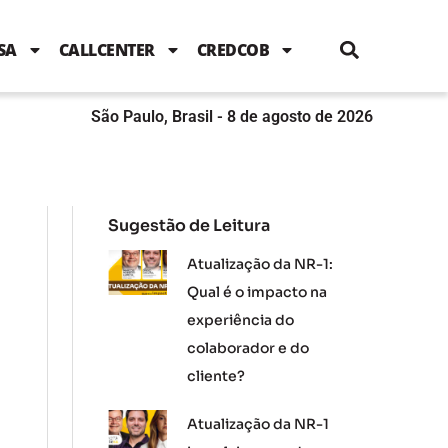
i
c
i
u
n
s
l
e
t
t
k
t
e
b
t
u
e
a
SA
CALLCENTER
CREDCOB
o
e
b
d
g
o
r
e
i
r
k
n
a
m
São Paulo, Brasil - 8 de agosto de 2026
Sugestão de Leitura
Atualização da NR-1:
Qual é o impacto na
experiência do
colaborador e do
cliente?
Atualização da NR-1