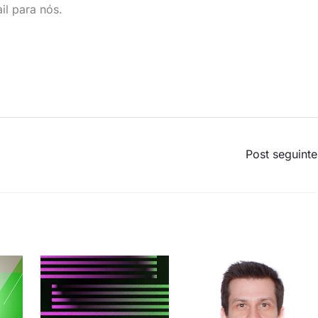
l para nós.
Post seguint