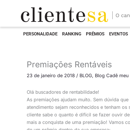
O can
PERSONALIDADE
RANKING
PRÊMIOS
EVENTOS
Premiações Rentáveis
23 de janeiro de 2018
/
BLOG
,
Blog Cadê meu 
Olá buscadores de rentabilidade!
As premiações ajudam muito. Sem dúvida que é
atendimento sejam reconhecidos e tenham os se
cliente sabe o quanto é difícil se fazer ouvir d
mais a conquista de uma premiação! Vamos co
de um prêmio dentro da sua empresa: