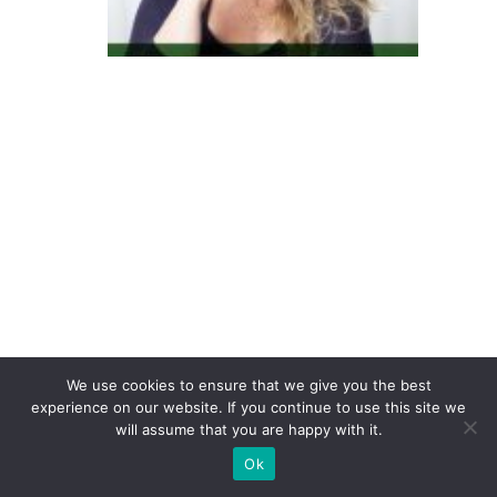
s
e
s
C
e
D
/E
i
m
p
ul
si
o
We use cookies to ensure that we give you the best
experience on our website. If you continue to use this site we
n
will assume that you are happy with it.
a
Ok
m