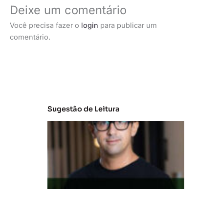
Deixe um comentário
Você precisa fazer o
login
para publicar um
comentário.
Sugestão de Leitura
M
e
r
c
a
d
o