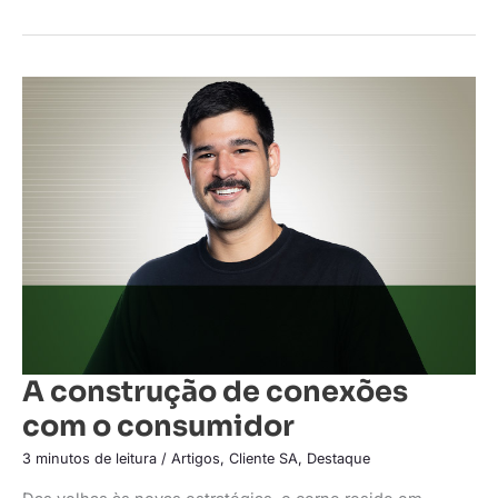
A
construção
de
conexões
com
o
consumidor
A construção de conexões
com o consumidor
3 minutos de leitura
/
Artigos
,
Cliente SA
,
Destaque