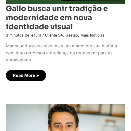
Gallo busca unir tradição e
modernidade em nova
identidade visual
3 minutos de leitura
/
Cliente SA
,
Gestão
,
Mais Notícias
Marca portuguesa vive mais um marco em sua história
com logo renovada e mudança na roupagem para as
embalagens
Read More »
SXSW:
Como
fazer
as
pessoas
se
importarem