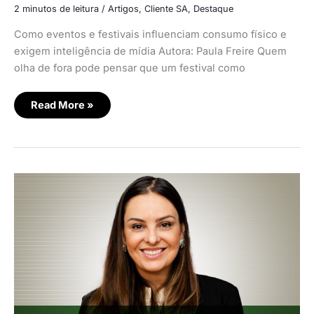
2 minutos de leitura
/
Artigos
,
Cliente SA
,
Destaque
Como eventos e festivais influenciam consumo físico e
exigem inteligência de mídia Autora: Paula Freire Quem
olha de fora pode pensar que um festival como
Read More »
Marcas
precisam
ouvir
mais
como
usar
dados
e
conteúdo
para
criar
conexões
reais