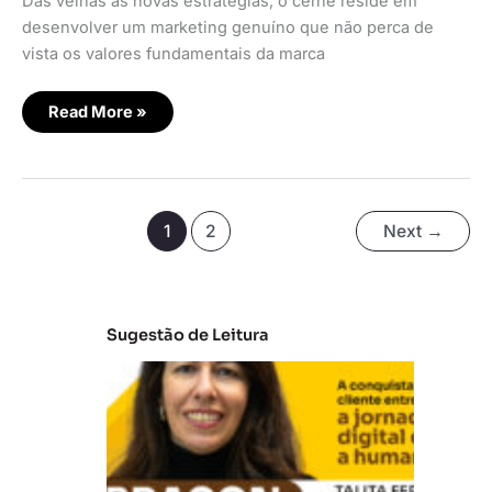
Das velhas às novas estratégias, o cerne reside em
desenvolver um marketing genuíno que não perca de
vista os valores fundamentais da marca
Read More »
1
2
Next
→
Sugestão de Leitura
E
m
b
ra