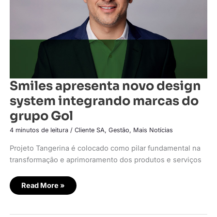
grupo
Gol
Smiles apresenta novo design
system integrando marcas do
grupo Gol
4 minutos de leitura
/
Cliente SA
,
Gestão
,
Mais Notícias
Projeto Tangerina é colocado como pilar fundamental na
transformação e aprimoramento dos produtos e serviços
Read More »