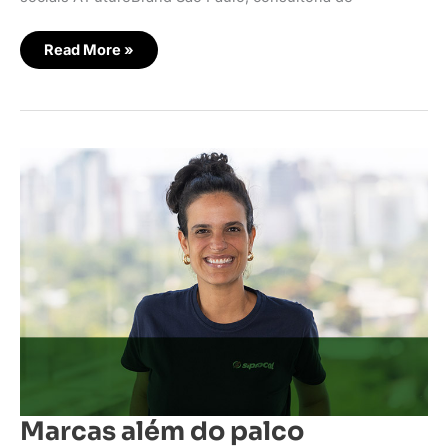
Read More »
Marcas
além
do
palco
Marcas além do palco