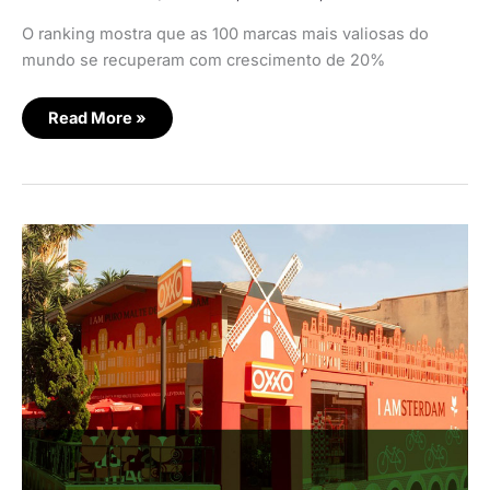
O ranking mostra que as 100 marcas mais valiosas do
mundo se recuperam com crescimento de 20%
Read More »
Oxxo
e
Amstel
traz
Amsterdam
para
loja
em
São
Paulo