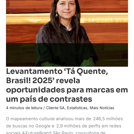
Brasil!
2025’
revela
oportunidades
para
marcas
em
um
país
de
contrastes
Levantamento ‘Tá Quente,
Brasil! 2025’ revela
oportunidades para marcas em
um país de contrastes
4 minutos de leitura
/
Cliente SA
,
Estatísticas
,
Mais Notícias
O mapeamento cultural analisou mais de 246,5 milhões
de buscas no Google e 2,9 milhões de perfis em redes
sociais A FutureBrand São Paulo, consultoria de