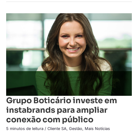
Grupo
Boticário
investe
em
instabrands
para
ampliar
conexão
com
público
Grupo Boticário investe em
instabrands para ampliar
conexão com público
5 minutos de leitura
/
Cliente SA
,
Gestão
,
Mais Notícias