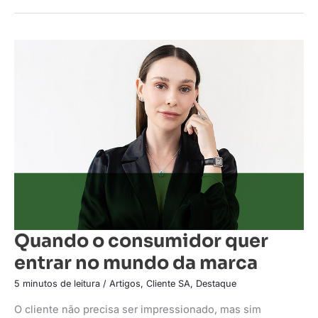
Quando
o
consumidor
quer
entrar
no
mundo
da
marca
Quando o consumidor quer
entrar no mundo da marca
5 minutos de leitura
/
Artigos
,
Cliente SA
,
Destaque
O cliente não precisa ser impressionado, mas sim