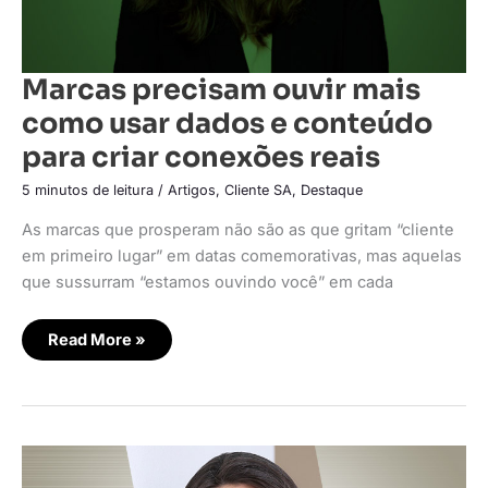
Marcas precisam ouvir mais
como usar dados e conteúdo
para criar conexões reais
5 minutos de leitura
/
Artigos
,
Cliente SA
,
Destaque
As marcas que prosperam não são as que gritam “cliente
em primeiro lugar” em datas comemorativas, mas aquelas
que sussurram “estamos ouvindo você” em cada
Read More »
St.
Nicholas
School