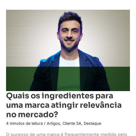
Quais
os
ingredientes
para
uma
marca
atingir
relevância
no
mercado?
Quais os ingredientes para
uma marca atingir relevância
no mercado?
4 minutos de leitura
/
Artigos
,
Cliente SA
,
Destaque
O sucesso de uma marca é frequentemente medido pelo