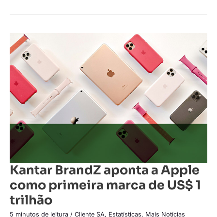
Kantar
BrandZ
aponta
a
Apple
como
primeira
marca
de
US$
1
trilhão
Kantar BrandZ aponta a Apple
como primeira marca de US$ 1
trilhão
5 minutos de leitura
/
Cliente SA
,
Estatísticas
,
Mais Notícias