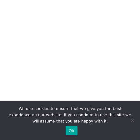
e
x
pl
ic
a
m
p
o
r
q
u
ê
We use cookies to ensure that we give you the best
experience on our website. If you continue to use this site we
C
will assume that you are happy with it.
la
Ok
s