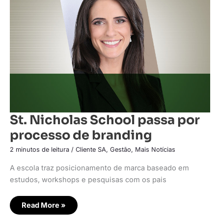
passa
por
processo
de
branding
St. Nicholas School passa por
processo de branding
2 minutos de leitura
/
Cliente SA
,
Gestão
,
Mais Notícias
A escola traz posicionamento de marca baseado em
estudos, workshops e pesquisas com os pais
Read More »