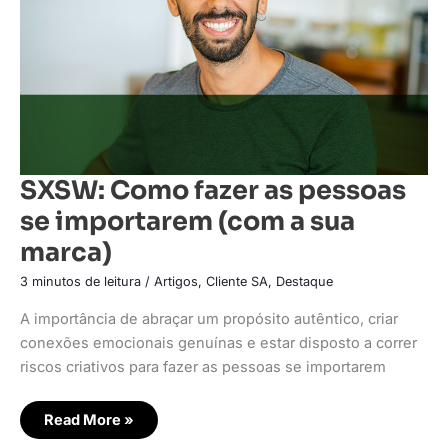
(com
a
sua
marca)
SXSW: Como fazer as pessoas
se importarem (com a sua
marca)
3 minutos de leitura
/
Artigos
,
Cliente SA
,
Destaque
A importância de abraçar um propósito autêntico, criar
conexões emocionais genuínas e estar disposto a correr
riscos criativos para fazer as pessoas se importarem
Read More »