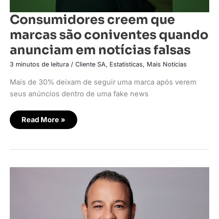
Consumidores creem que
marcas são coniventes quando
anunciam em notícias falsas
3 minutos de leitura
/
Cliente SA
,
Estatísticas
,
Mais Notícias
Mais de 30% deixam de seguir uma marca após verem
seus anúncios dentro de uma fake news
Read More »
Smiles
apresenta
novo
design
system
integrando
marcas
do