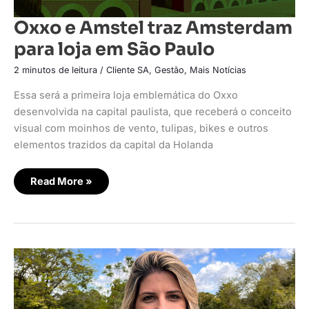
Oxxo e Amstel traz Amsterdam
para loja em São Paulo
2 minutos de leitura
/
Cliente SA
,
Gestão
,
Mais Notícias
Essa será a primeira loja emblemática do Oxxo
desenvolvida na capital paulista, que receberá o conceito
visual com moinhos de vento, tulipas, bikes e outros
elementos trazidos da capital da Holanda
Read More »
Clicksign
apresenta
novo
posicionamento
de
marca