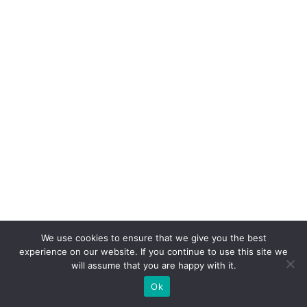
e
s:
A
p
o
st
a
n
a
e
x
p
We use cookies to ensure that we give you the best
e
experience on our website. If you continue to use this site we
ri
will assume that you are happy with it.
ê
Ok
n