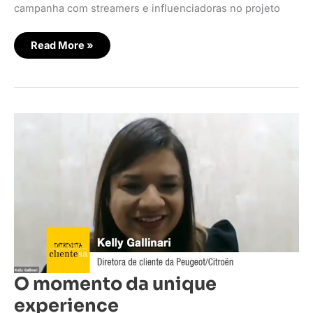
campanha com streamers e influenciadoras no projeto
Read More »
O
momento
da
unique
experience
O momento da unique
experience