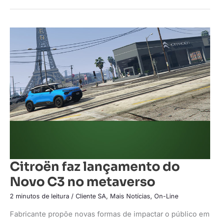
Citroën
faz
lançamento
do
Novo
C3
no
metaverso
Citroën faz lançamento do
Novo C3 no metaverso
2 minutos de leitura
/
Cliente SA
,
Mais Notícias
,
On-Line
Fabricante propõe novas formas de impactar o público em