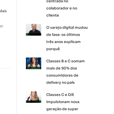
centrada no
colaborador e no
Mais
cliente
er
O varejo digital mudou
de fase: os últimos
três anos explicam
porquê
Classes B e C somam
mais de 90% dos
consumidores de
delivery no país
Classes C e D/E
impulsionam nova
geração de super