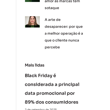
amor às marcas tem
sotaque
A arte de
desaparecer: por que
a melhor operação é a
que o cliente nunca
percebe
Mais lidas
Black Friday é
considerada a principal
data promocional por
89% dos consumidores
2 de setembro de 2025