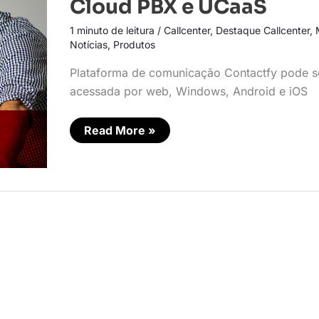
Cloud PBX e UCaaS
de
Cloud
1 minuto de leitura
/
Callcenter
,
Destaque Callcenter
,
PBX
e
Notícias
,
Produtos
UCaaS
Plataforma de comunicação Contactfy pode s
acessada por web, Windows, Android e iOS
Read More »