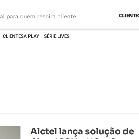
CLIENTE
al para quem respira cliente.
CLIENTESA PLAY
SÉRIE LIVES
Alctel
Alctel lança solução de
lança
solução