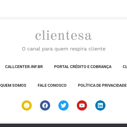
O canal para quem respira cliente
CALLCENTER.INF.BR
PORTAL CRÉDITO E COBRANÇA
C
QUEM SOMOS
FALE CONOSCO
POLÍTICA DE PRIVACIDADE
S
F
T
Y
L
m
a
w
o
i
i
c
i
u
n
l
e
t
t
k
e
b
t
u
e