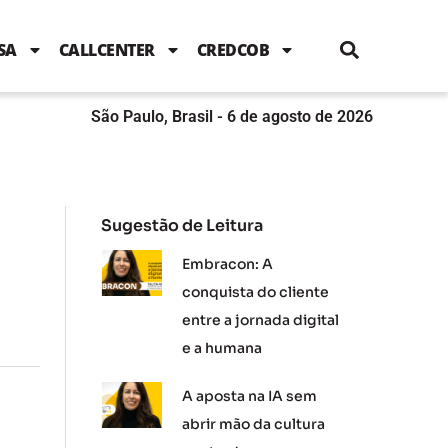
i
c
i
u
n
s
l
e
t
t
k
t
e
b
t
u
e
a
SA
CALLCENTER
CREDCOB
o
e
b
d
g
o
r
e
i
r
k
n
a
m
São Paulo, Brasil - 6 de agosto de 2026
Sugestão de Leitura
Embracon: A
conquista do cliente
entre a jornada digital
e a humana
A aposta na IA sem
abrir mão da cultura