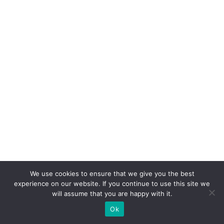
o
n:
A
c
o
n
q
ui
st
a
d
o
We use cookies to ensure that we give you the best
cl
experience on our website. If you continue to use this site we
ie
will assume that you are happy with it.
n
Ok
t