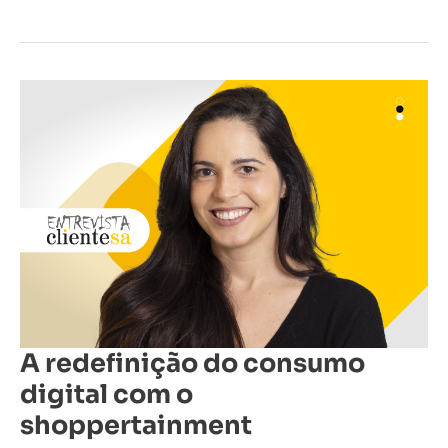
A
redefinição
do
consumo
digital
com
o
shoppertainment
A redefinição do consumo
digital com o
shoppertainment