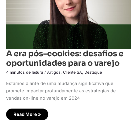
o
varejo
A era pós-cookies: desafios e
oportunidades para o varejo
4 minutos de leitura
/
Artigos
,
Cliente SA
,
Destaque
Estamos diante de uma mudança significativa que
promete impactar profundamente as estratégias de
vendas on-line no varejo em 2024
Read More »