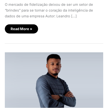
O mercado de fidelização deixou de ser um setor de
“brindes” para se tornar o coração da inteligência de
dados de uma empresa Autor: Leandro […]
Read More »
O
que
você
precisa
saber
(e
fazer)
sobre
o
fim
dos
cookies
de
terceiros