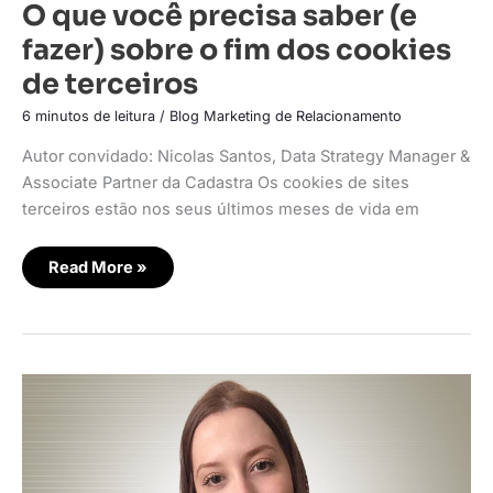
O que você precisa saber (e
fazer) sobre o fim dos cookies
de terceiros
6 minutos de leitura
/
Blog Marketing de Relacionamento
Autor convidado: Nicolas Santos, Data Strategy Manager &
Associate Partner da Cadastra Os cookies de sites
terceiros estão nos seus últimos meses de vida em
Read More »
A
era
pós-
cookies:
desafios
e
oportunidades
para