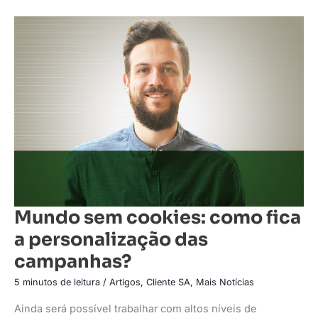
Mundo
sem
cookies:
como
fica
a
personalização
das
campanhas?
Mundo sem cookies: como fica
a personalização das
campanhas?
5 minutos de leitura
/
Artigos
,
Cliente SA
,
Mais Notícias
Ainda será possível trabalhar com altos níveis de