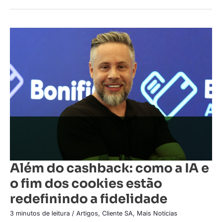
Além
do
cashback:
como
a
IA
e
o
fim
dos
cookies
estão
redefinindo
a
fidelidade
Além do cashback: como a IA e
o fim dos cookies estão
redefinindo a fidelidade
3 minutos de leitura
/
Artigos
,
Cliente SA
,
Mais Notícias