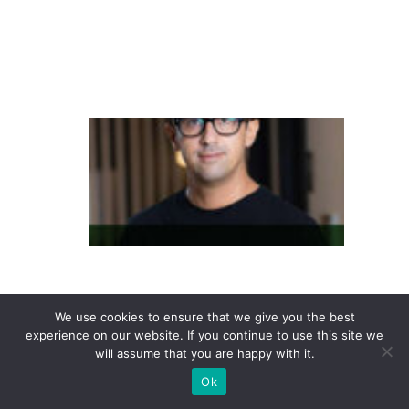
r
a
s
il
M
e
r
c
a
d
o
d
We use cookies to ensure that we give you the best
a
experience on our website. If you continue to use this site we
will assume that you are happy with it.
s
Ok
a