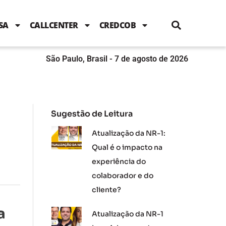
i
c
i
u
n
s
l
e
t
t
k
t
e
b
t
u
e
a
SA
CALLCENTER
CREDCOB
o
e
b
d
g
o
r
e
i
r
k
n
a
m
São Paulo, Brasil - 7 de agosto de 2026
Sugestão de Leitura
Atualização da NR-1:
Qual é o impacto na
experiência do
colaborador e do
cliente?
a
Atualização da NR-1