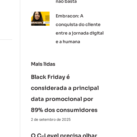
não basta
Embracon: A
conquista do cliente
entre a jornada digital
e a humana
Mais lidas
Black Friday é
considerada a principal
data promocional por
89% dos consumidores
2 de setembro de 2025
O C-Level precisa olhar