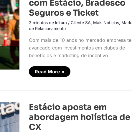
com Estácio, Bradesco
com
Estácio,
Seguros e Ticket
Bradesco
Seguros
2 minutos de leitura
/
Cliente SA
,
Mais Notícias
,
Mark
e
Ticket
de Relacionamento
Com mais de 10 anos no mercado empresa t
avançado com investimentos em clubes de
benefícios e marketing de incentivo
Read More »
Estácio
Estácio aposta em
aposta
em
abordagem holística de
abordagem
holística
CX
de