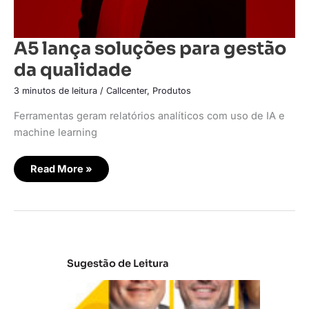
A5 lança soluções para gestão
da qualidade
3 minutos de leitura
/
Callcenter
,
Produtos
Ferramentas geram relatórios analíticos com uso de IA e
machine learning
Read More »
Sugestão de Leitura
A
t