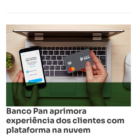
Banco
Pan
aprimora
experiência
dos
clientes
com
plataforma
na
nuvem
Banco Pan aprimora
experiência dos clientes com
plataforma na nuvem