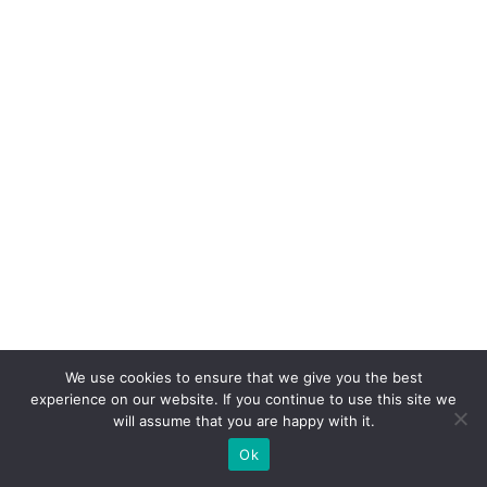
c
o
n
q
ui
st
a
d
o
cl
ie
n
t
We use cookies to ensure that we give you the best
experience on our website. If you continue to use this site we
e
will assume that you are happy with it.
e
Ok
n