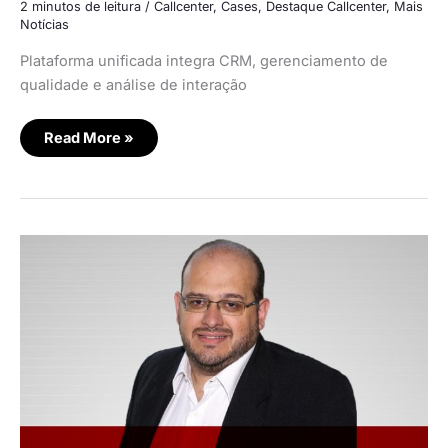
2 minutos de leitura
/
Callcenter
,
Cases
,
Destaque Callcenter
,
Mais
Notícias
Plataforma unificada integra CRM, gerenciamento de
qualidade e análise de interação
Read More »
A5
lança
soluções
para
gestão
da
qualidade