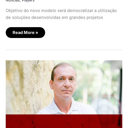
Notícias
,
Players
Objetivo do novo modelo será democratizar a utilização
de soluções desenvolvidas em grandes projetos
Read More »
Indigosoft
anuncia
oferta
de
serviço
de
BPaaS