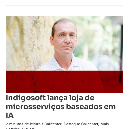
Indigosoft
lança
loja
de
microsserviços
baseados
em
IA
Indigosoft lança loja de
microsserviços baseados em
IA
2 minutos de leitura
/
Callcenter
,
Destaque Callcenter
,
Mais