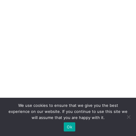
A
c
o
n
q
ui
st
a
d
o
cl
ie
n
We use cookies to ensure that we give you the best
t
experience on our website. If you continue to use this site we
will assume that you are happy with it.
e
Ok
e