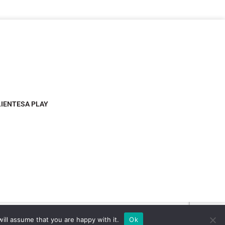
LIENTESA PLAY
ill assume that you are happy with it.
Ok