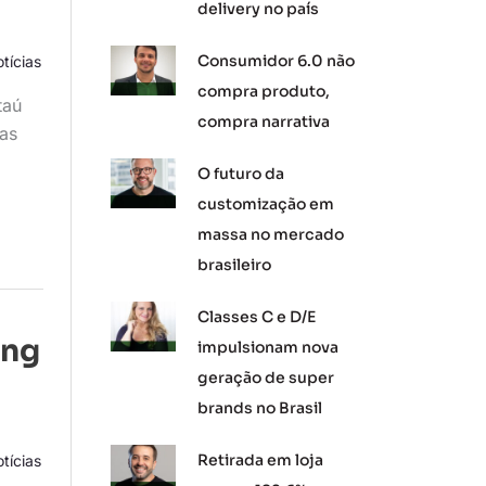
delivery no país
Consumidor 6.0 não
tícias
compra produto,
taú
compra narrativa
ras
O futuro da
customização em
massa no mercado
brasileiro
Classes C e D/E
ing
impulsionam nova
geração de super
brands no Brasil
Retirada em loja
tícias