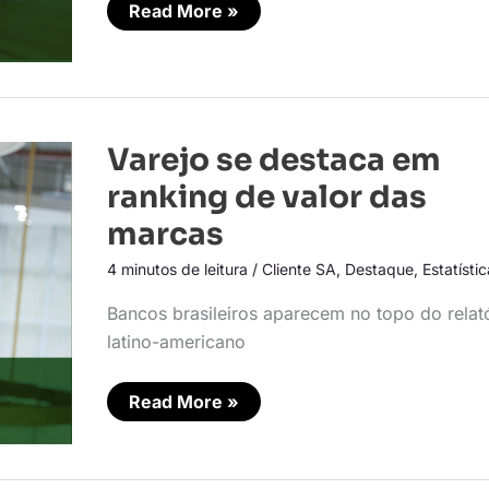
Read More »
Varejo
Varejo se destaca em
se
destaca
ranking de valor das
em
ranking
marcas
de
valor
4 minutos de leitura
/
Cliente SA
,
Destaque
,
Estatísti
das
marcas
Bancos brasileiros aparecem no topo do relat
latino-americano
Read More »