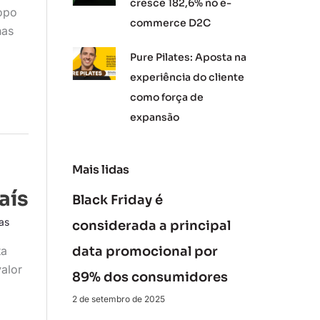
cresce 182,6% no e-
topo
commerce D2C
nas
Pure Pilates: Aposta na
experiência do cliente
como força de
expansão
Mais lidas
aís
Black Friday é
cas
considerada a principal
ta
data promocional por
alor
89% dos consumidores
2 de setembro de 2025