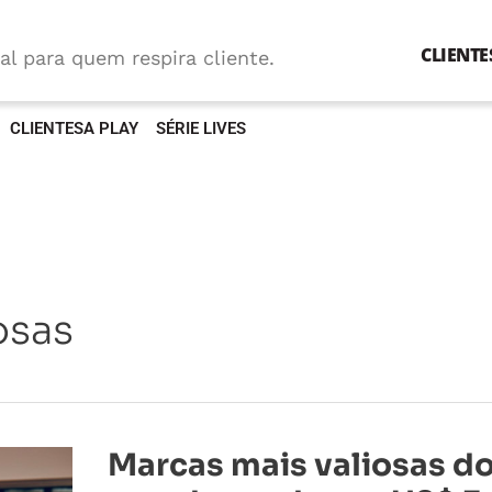
CLIENTE
al para quem respira cliente.
CLIENTESA PLAY
SÉRIE LIVES
osas
Marcas
Marcas mais valiosas d
mais
valiosas