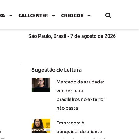
i
c
i
u
n
s
l
e
t
t
k
t
e
b
t
u
e
a
SA
CALLCENTER
CREDCOB
o
e
b
d
g
o
r
e
i
r
k
n
a
m
São Paulo, Brasil - 7 de agosto de 2026
Sugestão de Leitura
Mercado da saudade:
vender para
brasileiros no exterior
não basta
Embracon: A
o
conquista do cliente