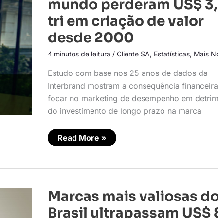
mundo perderam US$ 3
do
mundo
tri em criação de valor
perderam
US$
desde 2000
3,5
tri
em
4 minutos de leitura
/
Cliente SA
,
Estatísticas
,
Mais No
criação
de
Estudo com base nos 25 anos de dados da
valor
desde
Interbrand mostram a consequência financeir
2000
focar no marketing de desempenho em detri
do investimento de longo prazo na marca
Read More »
Marcas
Marcas mais valiosas d
mais
valiosas
Brasil ultrapassam US$ 
do