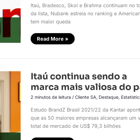
Itaú, Bradesco, Skol e Brahma continuam no 
da lista, Nubank estreia no ranking e America
tem maior queda
Read More »
Itaú
Itaú continua sendo a
continua
sendo
marca mais valiosa do p
a
marca
2 minutos de leitura
/
Cliente SA
,
Destaque
,
Estatísti
mais
valiosa
do
Estudo BrandZ Brasil 2021/22 da Kantar apon
país
que as 50 maiores empresas alcançaram um v
total de mercado de US$ 79,3 bilhões