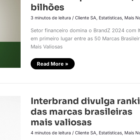
Brasil
bilhões
ultrapassam
US$
3 minutos de leitura
/
Cliente SA
,
Estatísticas
,
Mais No
82
bilhões
Setor financeiro domina o BrandZ 2024 com I
em primeiro lugar entre as 50 Marcas Brasilei
Mais Valiosas
Read More »
Interbrand
Interbrand divulga rank
divulga
ranking
das marcas brasileiras
das
marcas
mais valiosas
brasileiras
mais
4 minutos de leitura
/
Cliente SA
,
Estatísticas
,
Mais No
valiosas