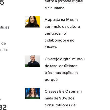
,5
entre a jornada digital
e a humana
A aposta na IA sem
abrir mão da cultura
tícias
centrada no
colaborador e no
a de
cliente
mento
O varejo digital mudou
de fase: os últimos
três anos explicam
porquê
Classes B e C somam
o
mais de 90% dos
consumidores de
82