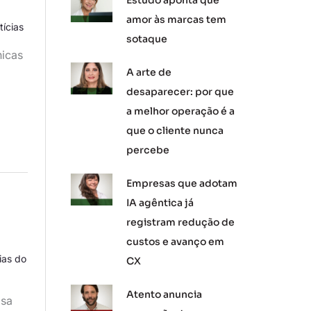
Estudo aponta que
amor às marcas tem
tícias
sotaque
nicas
A arte de
desaparecer: por que
a melhor operação é a
que o cliente nunca
percebe
Empresas que adotam
IA agêntica já
registram redução de
custos e avanço em
ias do
CX
Atento anuncia
asa