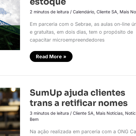
estoque
consumidor
e
controle
2 minutos de leitura
/
Calendário
,
Cliente SA
,
Mais No
de
estoque
Em parceria com o Sebrae, as aulas on-line ú
e gratuitas, em dois dias, tem o propósito de
capacitar microempreendedores
Read More »
SumUp
SumUp ajuda clientes
ajuda
clientes
trans a retificar nomes
trans
a
3 minutos de leitura
/
Cliente SA
,
Mais Notícias
,
Notíc
retificar
nomes
Bem
Na ação realizada em parceria com a ONG C