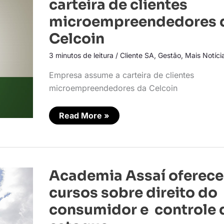
carteira de clientes
de
clientes
microempreendedores 
microempreendedores
da
Celcoin
Celcoin
3 minutos de leitura
/
Cliente SA
,
Gestão
,
Mais Notíci
Empresa assume a carteira de clientes
microempreendedores da Celcoin
Read More »
Academia
Academia Assaí oferece
Assaí
oferece
cursos sobre direito do
cursos
sobre
consumidor e controle 
direito
do