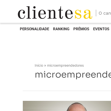
O can
PERSONALIDADE
RANKING
PRÊMIOS
EVENTOS
Início
microempreendedores
microempreend