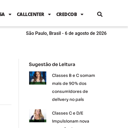
i
c
i
u
n
s
l
e
t
t
k
t
e
b
t
u
e
a
SA
CALLCENTER
CREDCOB
o
e
b
d
g
o
r
e
i
r
k
n
a
m
São Paulo, Brasil - 6 de agosto de 2026
Sugestão de Leitura
Classes B e C somam
mais de 90% dos
consumidores de
delivery no país
Classes C e D/E
impulsionam nova