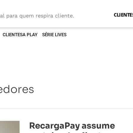
CLIENTE
al para quem respira cliente.
CLIENTESA PLAY
SÉRIE LIVES
edores
RecargaPay
RecargaPay assume
assume
carteira