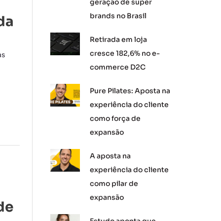
geração de super
brands no Brasil
da
Retirada em loja
cresce 182,6% no e-
as
commerce D2C
Pure Pilates: Aposta na
experiência do cliente
como força de
expansão
A aposta na
experiência do cliente
como pilar de
expansão
de