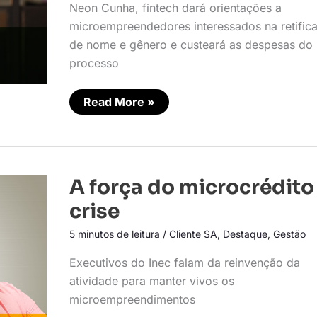
Neon Cunha, fintech dará orientações a
microempreendedores interessados na retific
de nome e gênero e custeará as despesas do
processo
Read More »
A
A força do microcrédito
força
do
crise
microcrédito
na
5 minutos de leitura
/
Cliente SA
,
Destaque
,
Gestão
crise
Executivos do Inec falam da reinvenção da
atividade para manter vivos os
microempreendimentos