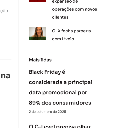
expansão de
operações com novos
ação
clientes
OLX fecha parceria
com Livelo
Mais lidas
Black Friday é
 na
considerada a principal
data promocional por
89% dos consumidores
2 de setembro de 2025
O C-Level precisa olhar