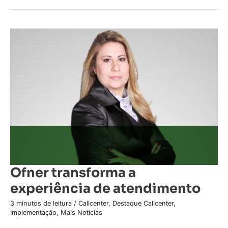
Ofner
transforma
a
experiência
de
atendimento
Ofner transforma a
experiência de atendimento
3 minutos de leitura
/
Callcenter
,
Destaque Callcenter
,
Implementação
,
Mais Notícias