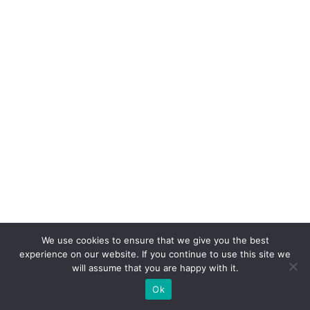
n
a
d
a
di
gi
ta
l
e
a
h
u
We use cookies to ensure that we give you the best
m
experience on our website. If you continue to use this site we
a
will assume that you are happy with it.
n
Ok
a