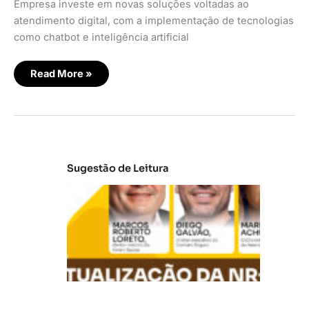
Empresa investe em novas soluções voltadas ao
atendimento digital, com a implementação de tecnologias
como chatbot e inteligência artificial
Read More »
Sugestão de Leitura
A
t
u
al
iz
a