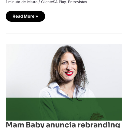
1 minuto de leitura
/
ClienteSA Play
,
Entrevistas
Read More »
Mam
Baby
anuncia
rebranding
com
foco
em
tendências,
design
e
funcionalidade
Mam Baby anuncia rebranding