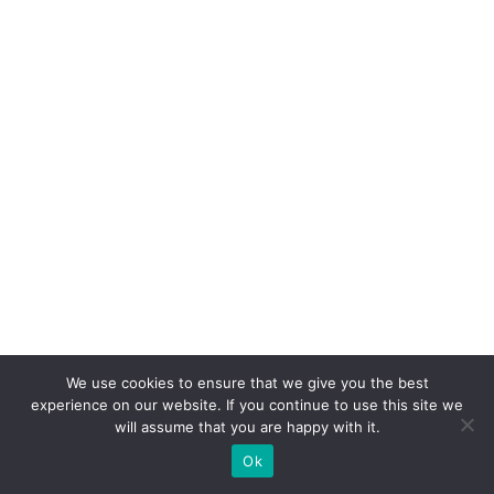
d
o
cl
ie
n
t
e
c
o
m
o
fo
We use cookies to ensure that we give you the best
r
experience on our website. If you continue to use this site we
ç
will assume that you are happy with it.
a
Ok
d