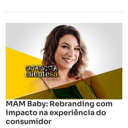
MAM
Baby:
Rebranding
com
impacto
na
experiência
do
consumidor
MAM Baby: Rebranding com
impacto na experiência do
consumidor