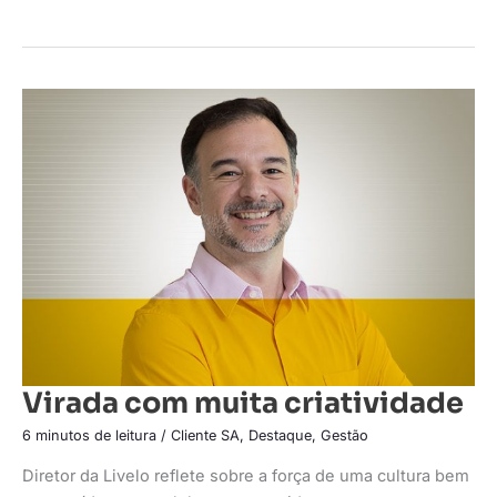
Virada
com
muita
criatividade
Virada com muita criatividade
6 minutos de leitura
/
Cliente SA
,
Destaque
,
Gestão
Diretor da Livelo reflete sobre a força de uma cultura bem