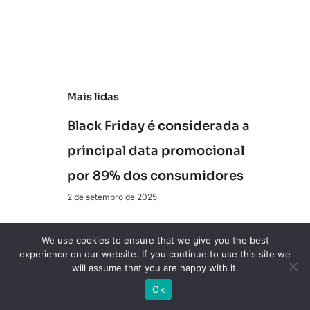
ú
d
e
Mais lidas
Black Friday é considerada a
principal data promocional
por 89% dos consumidores
2 de setembro de 2025
O C-Level precisa olhar para
We use cookies to ensure that we give you the best
experience on our website. If you continue to use this site we
os bots de IA como parte do
will assume that you are happy with it.
board
Ok
15 de agosto de 2025