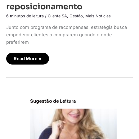
reposicionamento
6 minutos de leitura
/
Cliente SA
,
Gestão
,
Mais Notícias
Junto com programa de recompensas, estratégia busca
empoderar clientes a comprarem quando e onde
preferirem
Read More »
Sugestão de Leitura
C
la
s
s