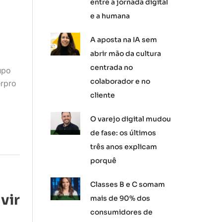
entre a jornada digital
e a humana
A aposta na IA sem
abrir mão da cultura
centrada no
upo
colaborador e no
rpro
cliente
O varejo digital mudou
de fase: os últimos
três anos explicam
porquê
Classes B e C somam
vir
mais de 90% dos
consumidores de