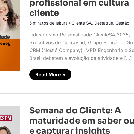
profissional em cultura
em
cultura
cliente
cliente
5 minutos de leitura
/
Cliente SA
,
Destaque
,
Gestão
Indicados no Personalidade ClienteSA 2025,
executivos de Cencosud, Grupo Boticário, Gr
CRM (Nestlé Company), MPD Engenharia e Se
Brasil debatem a evolução da atividade e […]
Read More »
Semana
Semana do Cliente: A
do
Cliente:
maturidade em saber ou
A
maturidade
e capturar insights
em