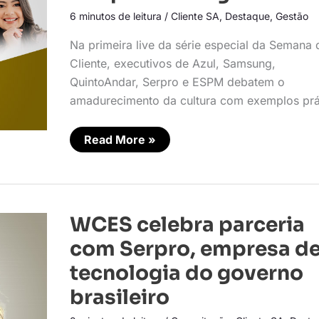
saber
6 minutos de leitura
/
Cliente SA
,
Destaque
,
Gestão
ouvir
e
capturar
Na primeira live da série especial da Semana 
insights
Cliente, executivos de Azul, Samsung,
QuintoAndar, Serpro e ESPM debatem o
amadurecimento da cultura com exemplos prá
Read More »
WCES
WCES celebra parceria
celebra
parceria
com Serpro, empresa d
com
Serpro,
tecnologia do governo
empresa
de
brasileiro
tecnologia
do