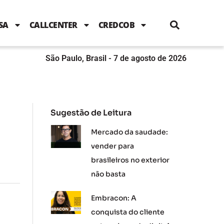
i
c
i
u
n
s
l
e
t
t
k
t
e
b
t
u
e
a
SA
CALLCENTER
CREDCOB
o
e
b
d
g
o
r
e
i
r
k
n
a
m
São Paulo, Brasil - 7 de agosto de 2026
Sugestão de Leitura
Mercado da saudade:
vender para
brasileiros no exterior
não basta
Embracon: A
conquista do cliente