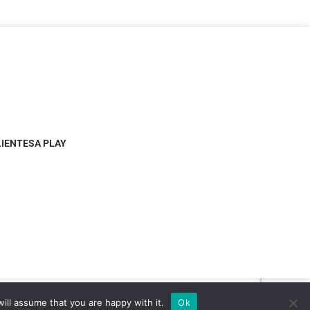
LIENTESA PLAY
ill assume that you are happy with it.
Ok