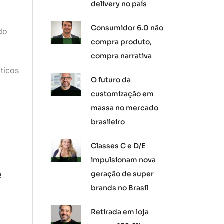
delivery no país
Consumidor 6.0 não
do
compra produto,
compra narrativa
ticos
O futuro da
customização em
massa no mercado
brasileiro
Classes C e D/E
impulsionam nova
e
geração de super
brands no Brasil
Retirada em loja