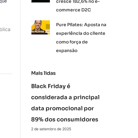
que
cresce 182,6% no e-
commerce D2C
Pure Pilates: Aposta na
blica
experiência do cliente
como força de
expansão
Mais lidas
Black Friday é
considerada a principal
data promocional por
89% dos consumidores
2 de setembro de 2025