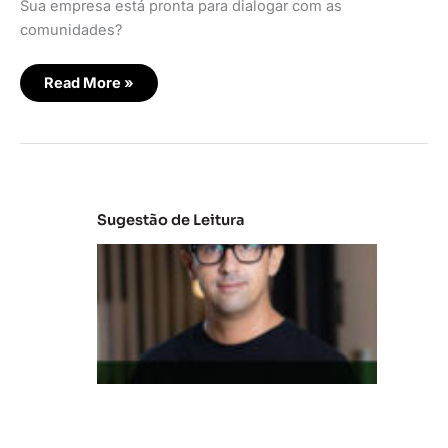
Sua empresa está pronta para dialogar com as
comunidades?
Read More »
Sugestão de Leitura
M
e
r
c
a
d
o