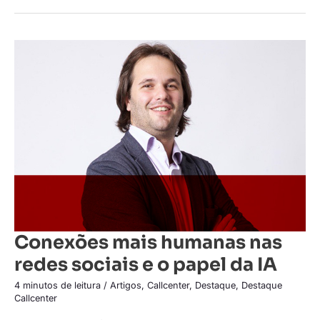
Conexões
mais
humanas
nas
redes
sociais
e
o
papel
da
IA
Conexões mais humanas nas
redes sociais e o papel da IA
4 minutos de leitura
/
Artigos
,
Callcenter
,
Destaque
,
Destaque
Callcenter