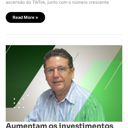
ascensão do TikTok, junto com o número crescente
Read More »
Aumentam
os
investimentos
em
segmentação
contextual
Aumentam os investimentos