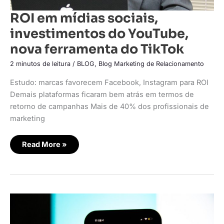
ROI em mídias sociais,
investimentos do YouTube,
nova ferramenta do TikTok
2 minutos de leitura
/
BLOG
,
Blog Marketing de Relacionamento
Estudo: marcas favorecem Facebook, Instagram para ROI
Demais plataformas ficaram bem atrás em termos de
retorno de campanhas Mais de 40% dos profissionais de
marketing
Read More »
TikTok
pode
passar
a