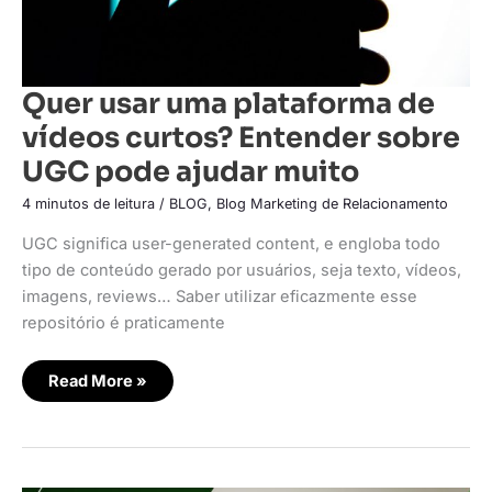
Quer usar uma plataforma de
vídeos curtos? Entender sobre
UGC pode ajudar muito
4 minutos de leitura
/
BLOG
,
Blog Marketing de Relacionamento
UGC significa user-generated content, e engloba todo
tipo de conteúdo gerado por usuários, seja texto, vídeos,
imagens, reviews… Saber utilizar eficazmente esse
repositório é praticamente
Read More »