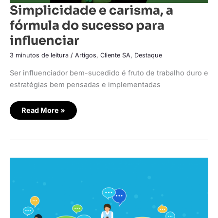
Simplicidade e carisma, a
fórmula do sucesso para
influenciar
3 minutos de leitura
/
Artigos
,
Cliente SA
,
Destaque
Ser influenciador bem-sucedido é fruto de trabalho duro e
estratégias bem pensadas e implementadas
Read More »
Está
na
hora
do
marketing
baseado
em
comunidades
online?