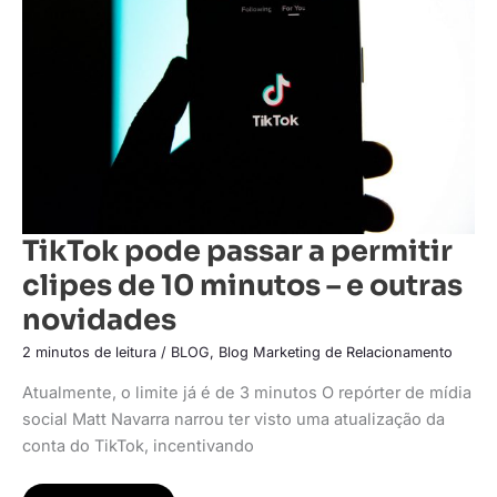
permitir
clipes
de
10
minutos
–
e
outras
novidades
TikTok pode passar a permitir
clipes de 10 minutos – e outras
novidades
2 minutos de leitura
/
BLOG
,
Blog Marketing de Relacionamento
Atualmente, o limite já é de 3 minutos O repórter de mídia
social Matt Navarra narrou ter visto uma atualização da
conta do TikTok, incentivando