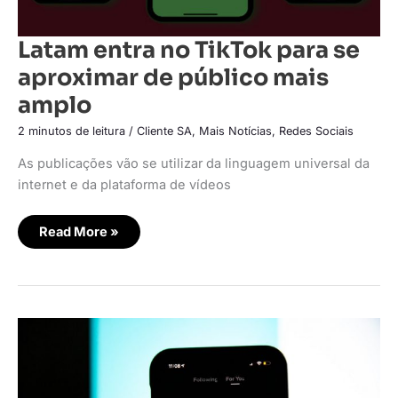
Latam entra no TikTok para se
aproximar de público mais
amplo
2 minutos de leitura
/
Cliente SA
,
Mais Notícias
,
Redes Sociais
As publicações vão se utilizar da linguagem universal da
internet e da plataforma de vídeos
Read More »
Estudo:
usuários
do
TikTok
estão
prontos