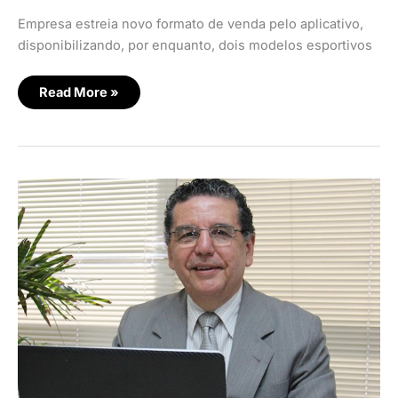
Empresa estreia novo formato de venda pelo aplicativo,
disponibilizando, por enquanto, dois modelos esportivos
Read More »
ROI
em
mídias
sociais,
investimentos
do
YouTube,
nova
ferramenta
do
TikTok