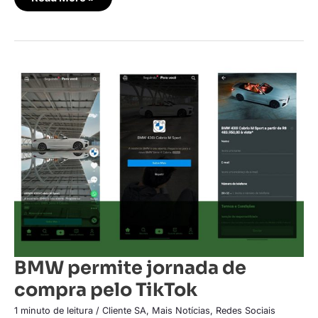
BMW
permite
jornada
de
compra
pelo
TikTok
BMW permite jornada de
compra pelo TikTok
1 minuto de leitura
/
Cliente SA
,
Mais Notícias
,
Redes Sociais