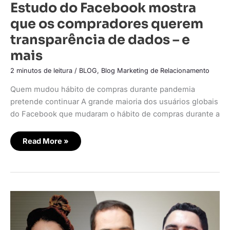
Estudo do Facebook mostra
que os compradores querem
transparência de dados – e
mais
2 minutos de leitura
/
BLOG
,
Blog Marketing de Relacionamento
Quem mudou hábito de compras durante pandemia
pretende continuar A grande maioria dos usuários globais
do Facebook que mudaram o hábito de compras durante a
Read More »
O
marketing
de
comunidade,
de