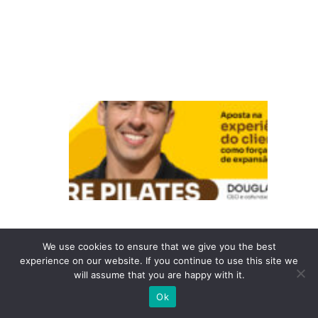
D
2
C
P
u
r
e
Pi
la
t
We use cookies to ensure that we give you the best
e
experience on our website. If you continue to use this site we
s:
will assume that you are happy with it.
A
Ok
p