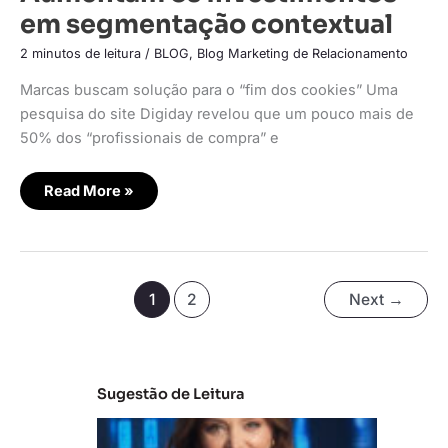
em segmentação contextual
2 minutos de leitura
/
BLOG
,
Blog Marketing de Relacionamento
Marcas buscam solução para o “fim dos cookies” Uma
pesquisa do site Digiday revelou que um pouco mais de
50% dos “profissionais de compra” e
Read More »
1
2
Next
→
Sugestão de Leitura
C