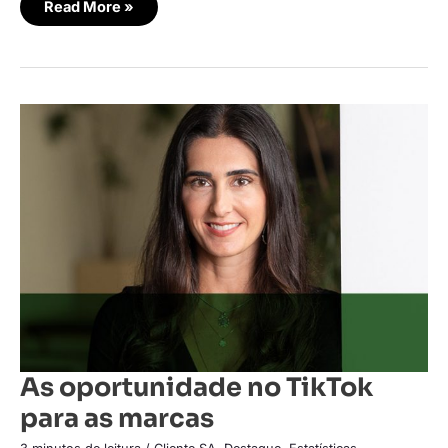
Read More »
As
oportunidade
no
TikTok
para
as
marcas
As oportunidade no TikTok
para as marcas