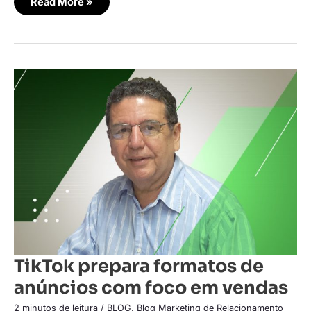
Read More »
TikTok
prepara
formatos
de
anúncios
com
foco
em
vendas
TikTok prepara formatos de
anúncios com foco em vendas
2 minutos de leitura
/
BLOG
,
Blog Marketing de Relacionamento