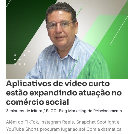
Aplicativos
de
vídeo
curto
estão
expandindo
atuação
no
comércio
social
Aplicativos de vídeo curto
estão expandindo atuação no
comércio social
3 minutos de leitura
/
BLOG
,
Blog Marketing de Relacionamento
Além do TikTok, Instagram Reels, Snapchat Spotlight e
YouTube Shorts procuram lugar ao sol Com a dramática