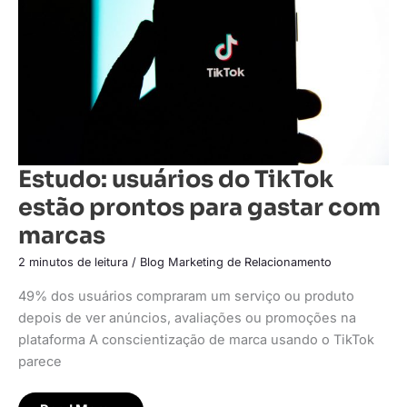
para
gastar
com
marcas
Estudo: usuários do TikTok
estão prontos para gastar com
marcas
2 minutos de leitura
/
Blog Marketing de Relacionamento
49% dos usuários compraram um serviço ou produto
depois de ver anúncios, avaliações ou promoções na
plataforma A conscientização de marca usando o TikTok
parece