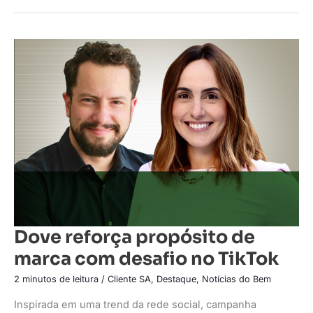
Dove
reforça
propósito
de
marca
com
desafio
no
TikTok
Dove reforça propósito de
marca com desafio no TikTok
2 minutos de leitura
/
Cliente SA
,
Destaque
,
Notícias do Bem
Inspirada em uma trend da rede social, campanha