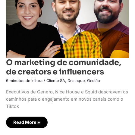
creators
e
influencers
O marketing de comunidade,
de creators e influencers
6 minutos de leitura
/
Cliente SA
,
Destaque
,
Gestão
Executivos de Genero, Nice House e Squid descrevem os
caminhos para o engajamento em novos canais como o
Tiktok
Read More »