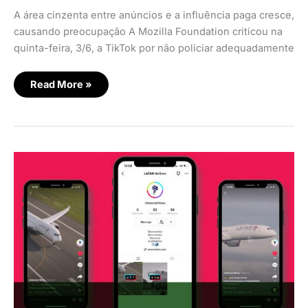
A área cinzenta entre anúncios e a influência paga cresce,
causando preocupação A Mozilla Foundation criticou na
quinta-feira, 3/6, a TikTok por não policiar adequadamente
Read More »
Latam
entra
no
TikTok
para
se
aproximar
de
público
mais
amplo