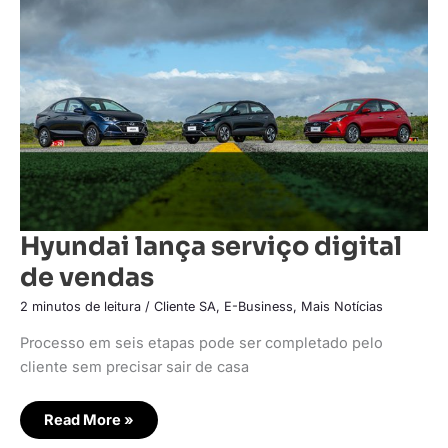
digital
de
vendas
Hyundai lança serviço digital
de vendas
2 minutos de leitura
/
Cliente SA
,
E-Business
,
Mais Notícias
Processo em seis etapas pode ser completado pelo
cliente sem precisar sair de casa
Read More »