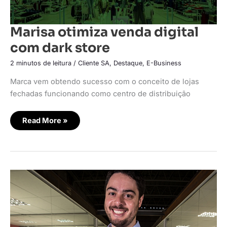
Marisa otimiza venda digital
com dark store
2 minutos de leitura
/
Cliente SA
,
Destaque
,
E-Business
Marca vem obtendo sucesso com o conceito de lojas
fechadas funcionando como centro de distribuição
Read More »
Mobly
reforça
canais
de
vendas