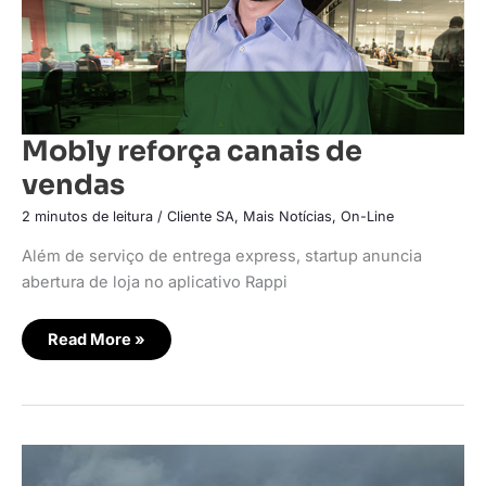
Mobly reforça canais de
vendas
2 minutos de leitura
/
Cliente SA
,
Mais Notícias
,
On-Line
Além de serviço de entrega express, startup anuncia
abertura de loja no aplicativo Rappi
Read More »
Hyundai
lança
serviço