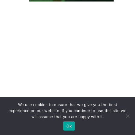
a
p
o
n
ta
q
u
e
a
m
o
r
We use cookies to ensure that we give you the best
à
experience on our website. If you continue to use this site we
s
will assume that you are happy with it.
m
Ok
ar