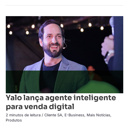
Yalo
lança
agente
inteligente
para
venda
digital
Yalo lança agente inteligente
para venda digital
2 minutos de leitura
/
Cliente SA
,
E-Business
,
Mais Notícias
,
Produtos