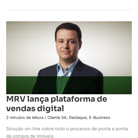
MRV
lança
plataforma
de
vendas
digital
MRV lança plataforma de
vendas digital
2 minutos de leitura
/
Cliente SA
,
Destaque
,
E-Business
Solução on-line cobre todo o processo de ponta a ponta
da compra de imóveis