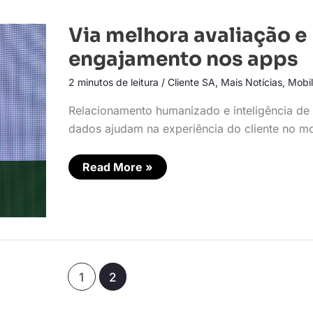
Via
Via melhora avaliação e
melhora
avaliação
engajamento nos apps
e
engajamento
2 minutos de leitura
/
Cliente SA
,
Mais Notícias
,
Mobi
nos
apps
Relacionamento humanizado e inteligência de
dados ajudam na experiência do cliente no mo
Read More »
1
2