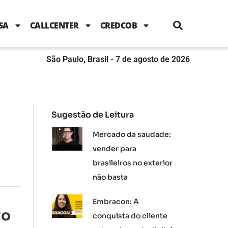
i
c
i
u
n
s
l
e
t
t
k
t
e
b
t
u
e
a
SA
CALLCENTER
CREDCOB
o
e
b
d
g
o
r
e
i
r
k
n
a
m
São Paulo, Brasil - 7 de agosto de 2026
Sugestão de Leitura
Mercado da saudade:
vender para
brasileiros no exterior
não basta
Embracon: A
vo
conquista do cliente