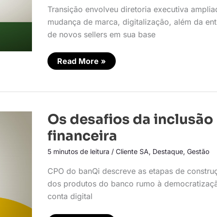
mi
Transição envolveu diretoria executiva amplia
de
clientes
mudança de marca, digitalização, além da en
de novos sellers em sua base
Read More »
Os
Os desafios da inclusão
desafios
da
financeira
inclusão
financeira
5 minutos de leitura
/
Cliente SA
,
Destaque
,
Gestão
CPO do banQi descreve as etapas de constru
dos produtos do banco rumo à democratizaç
conta digital