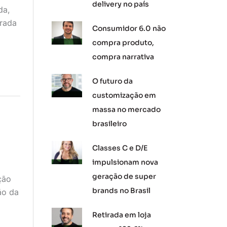
delivery no país
da,
trada
Consumidor 6.0 não
compra produto,
compra narrativa
O futuro da
customização em
massa no mercado
brasileiro
Classes C e D/E
impulsionam nova
geração de super
ção
brands no Brasil
ão da
Retirada em loja