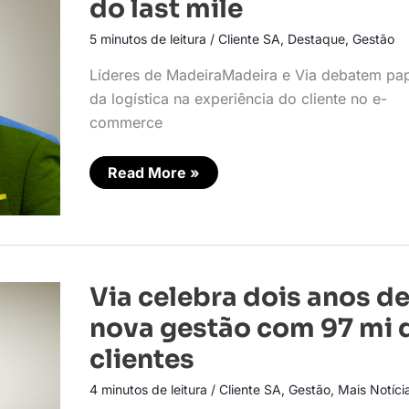
do last mile
do
last
5 minutos de leitura
/
Cliente SA
,
Destaque
,
Gestão
mile
Líderes de MadeiraMadeira e Via debatem pa
da logística na experiência do cliente no e-
commerce
Read More »
Via
Via celebra dois anos d
celebra
dois
nova gestão com 97 mi 
anos
de
clientes
nova
gestão
4 minutos de leitura
/
Cliente SA
,
Gestão
,
Mais Notíci
com
97