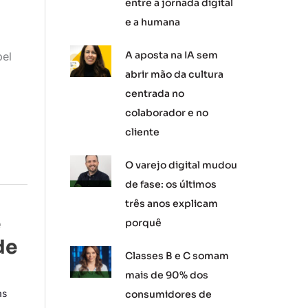
entre a jornada digital
e a humana
A aposta na IA sem
pel
abrir mão da cultura
centrada no
colaborador e no
cliente
O varejo digital mudou
de fase: os últimos
três anos explicam
e
porquê
de
Classes B e C somam
mais de 90% dos
as
consumidores de