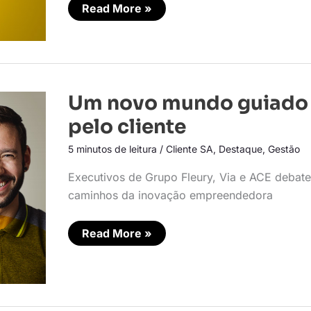
Read More »
Um
Um novo mundo guiado
novo
mundo
pelo cliente
guiado
pelo
5 minutos de leitura
/
Cliente SA
,
Destaque
,
Gestão
cliente
Executivos de Grupo Fleury, Via e ACE debat
caminhos da inovação empreendedora
Read More »