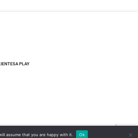
LIENTESA PLAY
ill assume that you are happy with it.
Ok