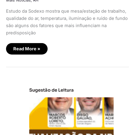
Mais Notícias
,
RH
Estudo da Sodexo mostra que mesa/estação de trabalho,
qualidade do ar, temperatura, iluminação e ruído de fundo
são alguns dos fatores que mais influenciam na
predisposição
Read More »
Sugestão de Leitura
A
t
u
al