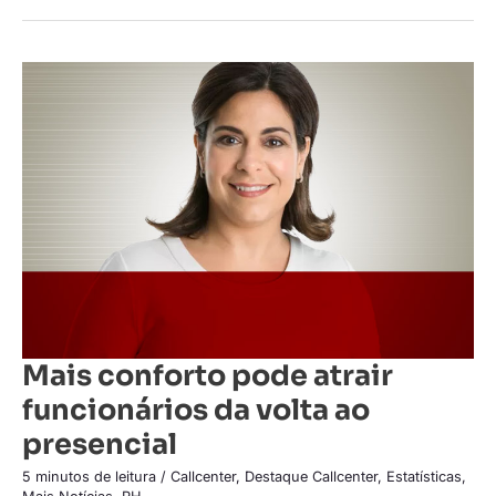
Mais
conforto
pode
atrair
funcionários
da
volta
ao
presencial
Mais conforto pode atrair
funcionários da volta ao
presencial
5 minutos de leitura
/
Callcenter
,
Destaque Callcenter
,
Estatísticas
,