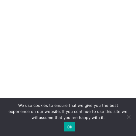
jo
r
n
a
d
a
di
gi
ta
l
e
a
We use cookies to ensure that we give you the best
h
experience on our website. If you continue to use this site we
u
will assume that you are happy with it.
m
Ok
a