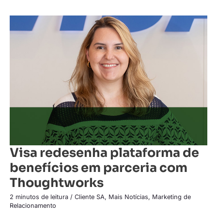
Visa
redesenha
plataforma
de
benefícios
em
parceria
com
Thoughtworks
Visa redesenha plataforma de
benefícios em parceria com
Thoughtworks
2 minutos de leitura
/
Cliente SA
,
Mais Notícias
,
Marketing de
Relacionamento