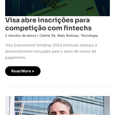
Visa abre inscrições para
competição com fintechs
2 minutos de leitura
/
Cliente SA
,
Mais Notícias
,
Tecnologia
Visa Everywhere Initiative 2024 estimula startups a
desenvolverem soluções para o setor de meios de
pagamento
Read More »
Visa
comemora
números
de
solução