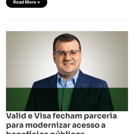
Read More »
Valid
e
Visa
fecham
parceria
para
modernizar
acesso
a
benefícios
públicos
Valid e Visa fecham parceria
para modernizar acesso a