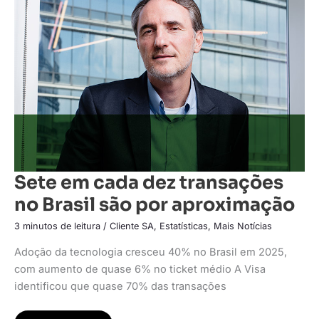
cada
dez
transações
no
Brasil
são
por
aproximação
Sete em cada dez transações
no Brasil são por aproximação
3 minutos de leitura
/
Cliente SA
,
Estatísticas
,
Mais Notícias
Adoção da tecnologia cresceu 40% no Brasil em 2025,
com aumento de quase 6% no ticket médio A Visa
identificou que quase 70% das transações