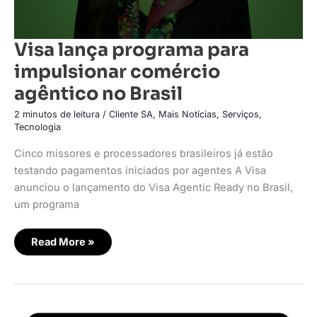
Visa lança programa para
impulsionar comércio
agêntico no Brasil
2 minutos de leitura
/
Cliente SA
,
Mais Notícias
,
Serviços
,
Tecnologia
Cinco missores e processadores brasileiros já estão
testando pagamentos iniciados por agentes A Visa
anunciou o lançamento do Visa Agentic Ready no Brasil,
um programa
Read More »
Maioria