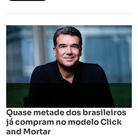
Quase
metade
dos
brasileiros
já
compram
no
modelo
Click
and
Mortar
Quase metade dos brasileiros
já compram no modelo Click
and Mortar