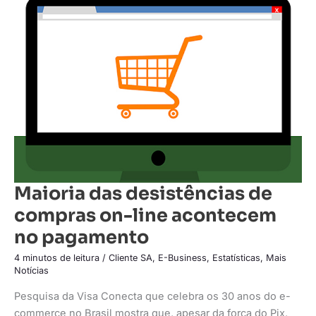
das
desistências
de
compras
on-
line
acontecem
no
pagamento
Maioria das desistências de
compras on-line acontecem
no pagamento
4 minutos de leitura
/
Cliente SA
,
E-Business
,
Estatísticas
,
Mais
Notícias
Pesquisa da Visa Conecta que celebra os 30 anos do e-
commerce no Brasil mostra que, apesar da força do Pix,