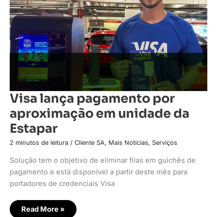
unidade
da
Estapar
Visa lança pagamento por
aproximação em unidade da
Estapar
2 minutos de leitura
/
Cliente SA
,
Mais Notícias
,
Serviços
Solução tem o objetivo de eliminar filas em guichês de
pagamento e está disponível a partir deste mês para
portadores de credenciais Visa
Read More »