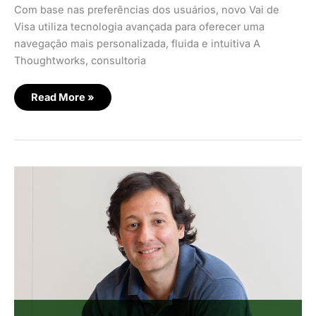
Com base nas preferências dos usuários, novo Vai de
Visa utiliza tecnologia avançada para oferecer uma
navegação mais personalizada, fluida e intuitiva A
Thoughtworks, consultoria
Read More »
Visa
lança
solução
para
otimizar
análise
de
crédito
para
empresas