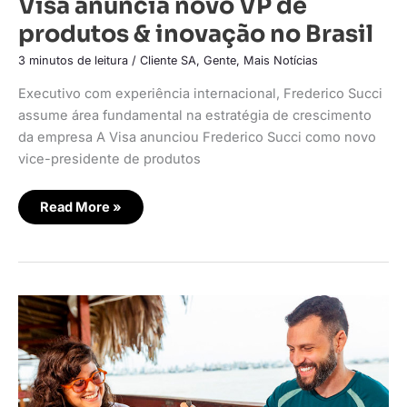
Visa anuncia novo VP de
produtos & inovação no Brasil
3 minutos de leitura
/
Cliente SA
,
Gente
,
Mais Notícias
Executivo com experiência internacional, Frederico Succi
assume área fundamental na estratégia de crescimento
da empresa A Visa anunciou Frederico Succi como novo
vice-presidente de produtos
Read More »
Pesquisa
revela
perfil
e
hábitos
do
turista
estrangeiro
no