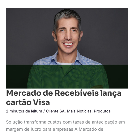
Mercado
de
Recebíveis
lança
cartão
Visa
Mercado de Recebíveis lança
cartão Visa
2 minutos de leitura
/
Cliente SA
,
Mais Notícias
,
Produtos
Solução transforma custos com taxas de antecipação em
margem de lucro para empresas A Mercado de