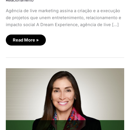
Relacionamento
Agência de live marketing assina a criação e a execução
de projetos que unem entretenimento, relacionamento e
impacto social A Dream Experience, agência de live […]
Read More »
Visa
lança
programa
para
impulsionar
comércio
agêntico
no
Brasil