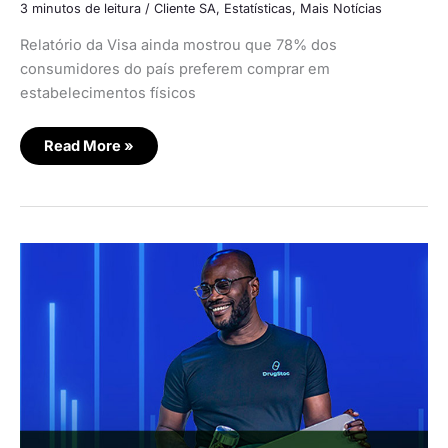
3 minutos de leitura
/
Cliente SA
,
Estatísticas
,
Mais Notícias
Relatório da Visa ainda mostrou que 78% dos
consumidores do país preferem comprar em
estabelecimentos físicos
Read More »
Visa
abre
inscrições
para
competição
com
fintechs