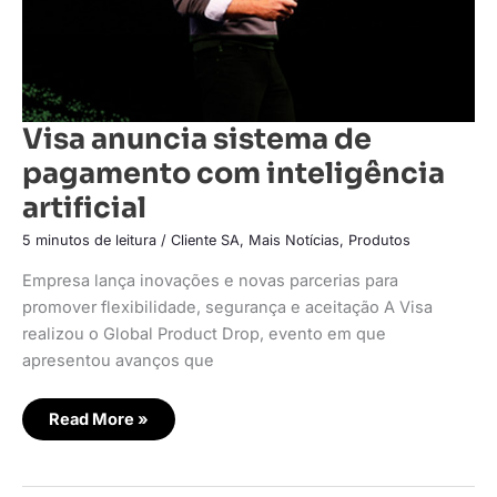
Visa anuncia sistema de
pagamento com inteligência
artificial
5 minutos de leitura
/
Cliente SA
,
Mais Notícias
,
Produtos
Empresa lança inovações e novas parcerias para
promover flexibilidade, segurança e aceitação A Visa
realizou o Global Product Drop, evento em que
apresentou avanços que
Read More »