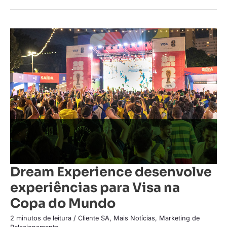
Dream
Experience
desenvolve
experiências
para
Visa
na
Copa
do
Mundo
Dream Experience desenvolve
experiências para Visa na
Copa do Mundo
2 minutos de leitura
/
Cliente SA
,
Mais Notícias
,
Marketing de