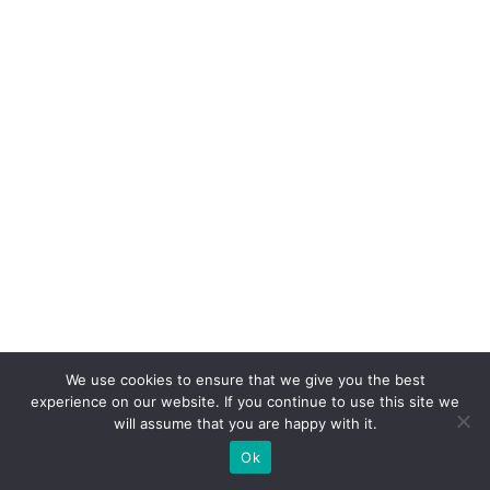
a
ç
ã
o
d
o
s
m
al
l
b
u
We use cookies to ensure that we give you the best
si
experience on our website. If you continue to use this site we
n
will assume that you are happy with it.
e
Ok
s