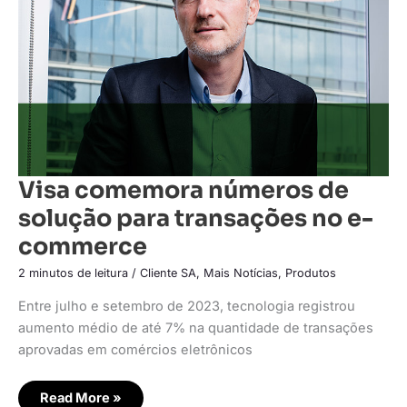
para
transações
no
e-
commerce
Visa comemora números de
solução para transações no e-
commerce
2 minutos de leitura
/
Cliente SA
,
Mais Notícias
,
Produtos
Entre julho e setembro de 2023, tecnologia registrou
aumento médio de até 7% na quantidade de transações
aprovadas em comércios eletrônicos
Read More »