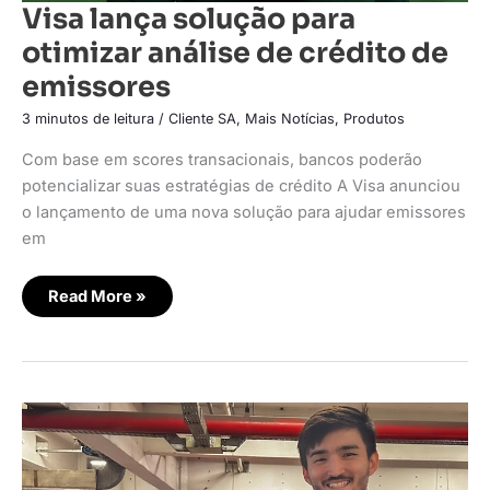
Visa lança solução para
otimizar análise de crédito de
emissores
3 minutos de leitura
/
Cliente SA
,
Mais Notícias
,
Produtos
Com base em scores transacionais, bancos poderão
potencializar suas estratégias de crédito A Visa anunciou
o lançamento de uma nova solução para ajudar emissores
em
Read More »
Visa
lança
pagamento
por
aproximação
em