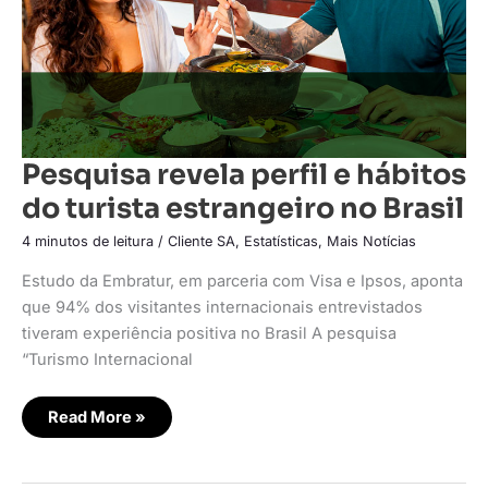
Brasil
Pesquisa revela perfil e hábitos
do turista estrangeiro no Brasil
4 minutos de leitura
/
Cliente SA
,
Estatísticas
,
Mais Notícias
Estudo da Embratur, em parceria com Visa e Ipsos, aponta
que 94% dos visitantes internacionais entrevistados
tiveram experiência positiva no Brasil A pesquisa
“Turismo Internacional
Read More »