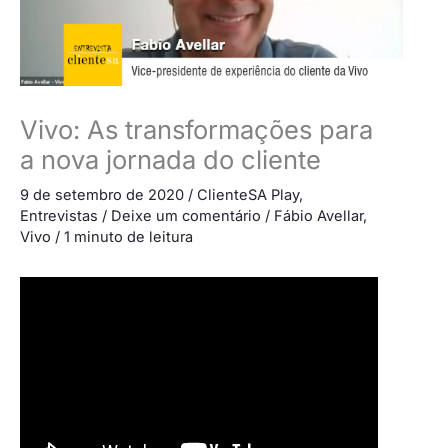
Vivo: As transformações para
a nova jornada do cliente
9 de setembro de 2020
/
ClienteSA Play
,
Entrevistas
/
Deixe um comentário
/
Fábio Avellar
,
Vivo
/
1 minuto de leitura