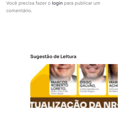
Você precisa fazer o
login
para publicar um
comentário.
Sugestão de Leitura
A
t
u
al
iz
a
ç
ã
o