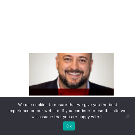
ej
o
di
gi
ta
l
F
o
u
n
d
e
We use cookies to ensure that we give you the best
v
experience on our website. If you continue to use this site we
e
will assume that you are happy with it.
r
Ok
c