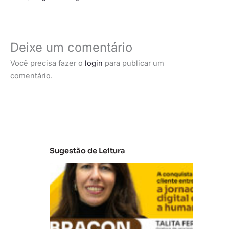
Deixe um comentário
Você precisa fazer o
login
para publicar um
comentário.
Sugestão de Leitura
E
m
b
ra
c