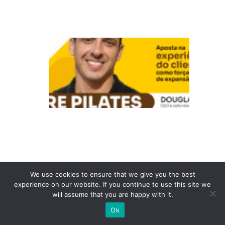
C
P
u
r
e
Pi
la
t
e
s:
A
We use cookies to ensure that we give you the best
experience on our website. If you continue to use this site we
p
will assume that you are happy with it.
o
Ok
st